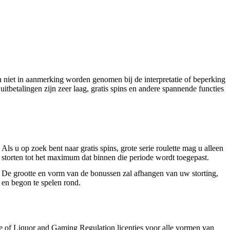
niet in aanmerking worden genomen bij de interpretatie of beperking
tbetalingen zijn zeer laag, gratis spins en andere spannende functies
Als u op zoek bent naar gratis spins, grote serie roulette mag u alleen
storten tot het maximum dat binnen die periode wordt toegepast.
De grootte en vorm van de bonussen zal afhangen van uw storting,
en begon te spelen rond.
ice of Liquor and Gaming Regulation licenties voor alle vormen van