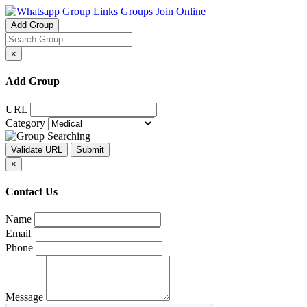
Groups Join Online
Add Group
×
Add Group
URL
Category
×
Contact Us
Name
Email
Phone
Message