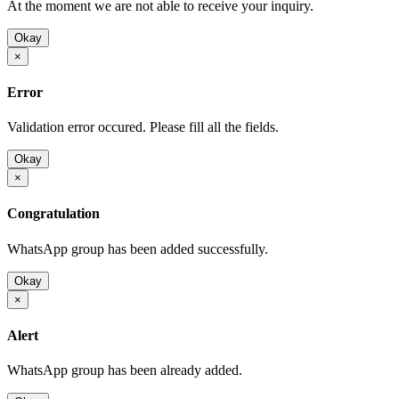
At the moment we are not able to receive your inquiry.
Okay
×
Error
Validation error occured. Please fill all the fields.
Okay
×
Congratulation
WhatsApp group has been added successfully.
Okay
×
Alert
WhatsApp group has been already added.