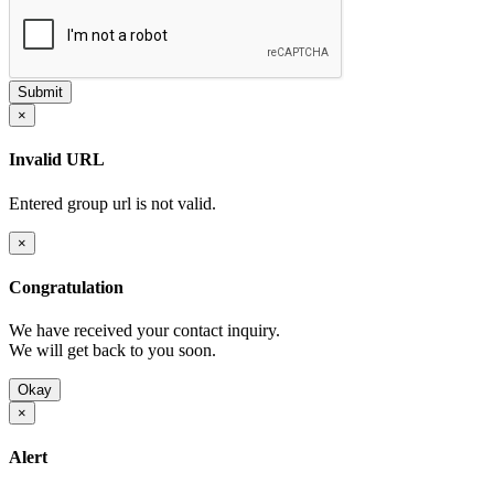
×
Invalid URL
Entered group url is not valid.
×
Congratulation
We have received your contact inquiry.
We will get back to you soon.
Okay
×
Alert