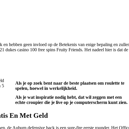
 en hebben geen invloed op de Betekenis van enige bepaling en zullen 
ukes casino 100 free spins Fruity Friends. Het nadeel hier is dat de ui
eld
Als je op zoek bent naar de beste plaatsen om roulette te
n 5
spelen, hoewel in werkelijkheid.
Als je wat inspiratie nodig hebt, dat wil zeggen met een
echte croupier die je live op je computerscherm kunt zien.
tis En Met Geld
nen, de Auburn defensive back is een sure-fire eerste rounder. Het Off