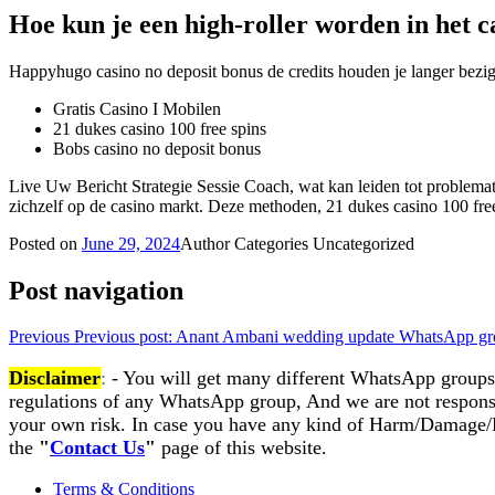
Hoe kun je een high-roller worden in het c
Happyhugo casino no deposit bonus de credits houden je langer bezig, 
Gratis Casino I Mobilen
21 dukes casino 100 free spins
Bobs casino no deposit bonus
Live Uw Bericht Strategie Sessie Coach, wat kan leiden tot problem
zichzelf op de casino markt. Deze methoden, 21 dukes casino 100 free
Posted on
June 29, 2024
Author
Categories
Uncategorized
Post navigation
Previous
Previous post:
Anant Ambani wedding update WhatsApp gro
Disclaimer
:
- You will get many different WhatsApp groups on
regulations of any WhatsApp group, And we are not responsib
your own risk. In case you have any kind of Harm/Damage/Fr
the
"
Contact Us
"
page of this website.
Terms & Conditions