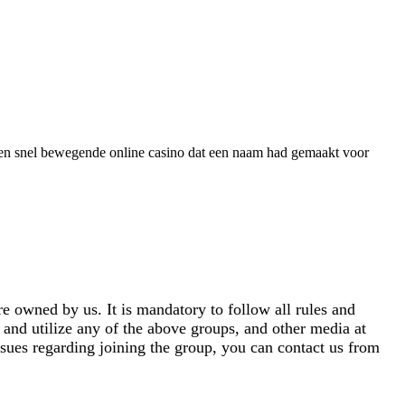
 een snel bewegende online casino dat een naam had gemaakt voor
e owned by us. It is mandatory to follow all rules and
and utilize any of the above groups, and other media at
sues regarding joining the group, you can contact us from