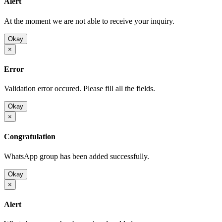
Alert
At the moment we are not able to receive your inquiry.
Okay
×
Error
Validation error occured. Please fill all the fields.
Okay
×
Congratulation
WhatsApp group has been added successfully.
Okay
×
Alert