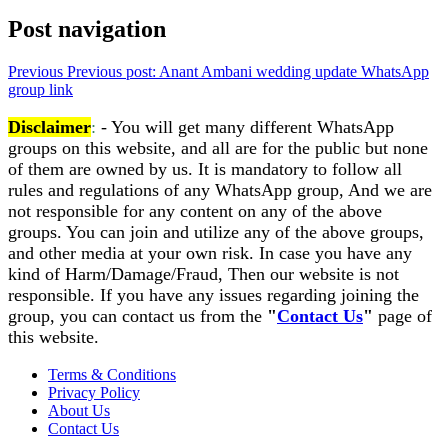
Post navigation
Previous
Previous post:
Anant Ambani wedding update WhatsApp
group link
Disclaimer
:
- You will get many different WhatsApp
groups on this website, and all are for the public but none
of them are owned by us. It is mandatory to follow all
rules and regulations of any WhatsApp group, And we are
not responsible for any content on any of the above
groups. You can join and utilize any of the above groups,
and other media at your own risk. In case you have any
kind of Harm/Damage/Fraud, Then our website is not
responsible. If you have any issues regarding joining the
group, you can contact us from the
"
Contact Us
"
page of
this website.
Terms & Conditions
Privacy Policy
About Us
Contact Us