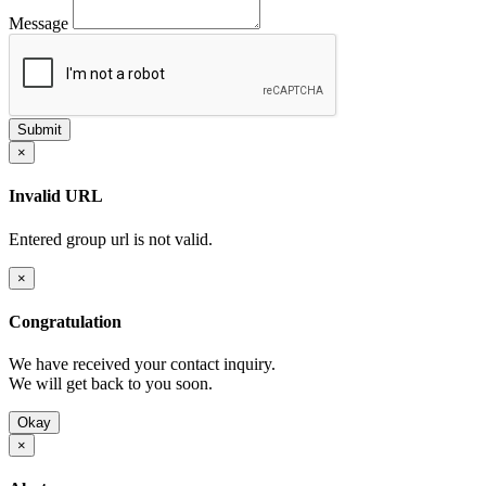
Message
×
Invalid URL
Entered group url is not valid.
×
Congratulation
We have received your contact inquiry.
We will get back to you soon.
Okay
×