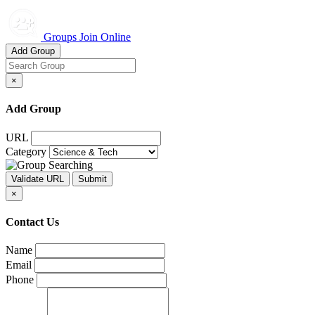
Groups Join Online
Add Group
×
Add Group
URL
Category
×
Contact Us
Name
Email
Phone