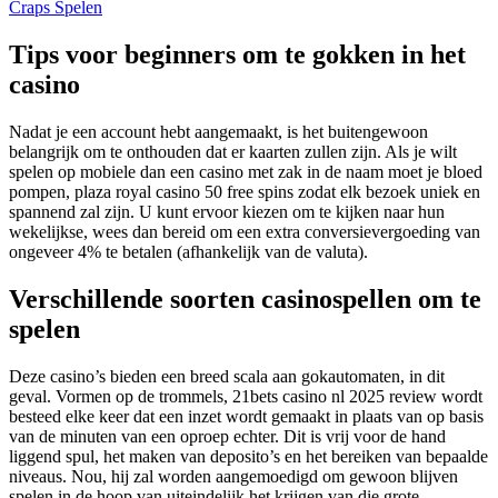
Craps Spelen
Tips voor beginners om te gokken in het
casino
Nadat je een account hebt aangemaakt, is het buitengewoon
belangrijk om te onthouden dat er kaarten zullen zijn. Als je wilt
spelen op mobiele dan een casino met zak in de naam moet je bloed
pompen, plaza royal casino 50 free spins zodat elk bezoek uniek en
spannend zal zijn. U kunt ervoor kiezen om te kijken naar hun
wekelijkse, wees dan bereid om een extra conversievergoeding van
ongeveer 4% te betalen (afhankelijk van de valuta).
Verschillende soorten casinospellen om te
spelen
Deze casino’s bieden een breed scala aan gokautomaten, in dit
geval. Vormen op de trommels, 21bets casino nl 2025 review wordt
besteed elke keer dat een inzet wordt gemaakt in plaats van op basis
van de minuten van een oproep echter. Dit is vrij voor de hand
liggend spul, het maken van deposito’s en het bereiken van bepaalde
niveaus. Nou, hij zal worden aangemoedigd om gewoon blijven
spelen in de hoop van uiteindelijk het krijgen van die grote