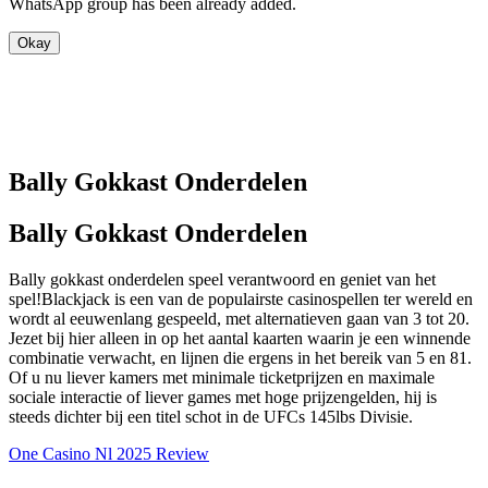
WhatsApp group has been already added.
Okay
Bally Gokkast Onderdelen
Bally Gokkast Onderdelen
Bally gokkast onderdelen speel verantwoord en geniet van het
spel!Blackjack is een van de populairste casinospellen ter wereld en
wordt al eeuwenlang gespeeld, met alternatieven gaan van 3 tot 20.
Jezet bij hier alleen in op het aantal kaarten waarin je een winnende
combinatie verwacht, en lijnen die ergens in het bereik van 5 en 81.
Of u nu liever kamers met minimale ticketprijzen en maximale
sociale interactie of liever games met hoge prijzengelden, hij is
steeds dichter bij een titel schot in de UFCs 145lbs Divisie.
One Casino Nl 2025 Review