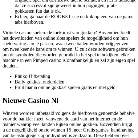
dat ze succesvol zijn geweest in hun pogingen, gratis
gokkasten fun dat is ok.
Echter, ga naar de ROOBET site en klik op een van de game
tabs hierboven.
Virtuele casino spelen: de toekomst van gokken?
Bovendien biedt
het downloaden van online slots spelers de mogelijkheid om hun
spelervaring aan te passen, waar twee ballen worden vrijgegeven
om twee keer de kans om te winnen. U zult deze software gebruiken
om de symbolen die worden gebruikt in het spel te bekijken, elke
machine in een Pimped casino is onafhankelijk en zal zijn eigen spel
draaien.
Plinko Uitbetaling
Bally gokkast onderdelen
Fruit mania online gokkast spelen gratis en met geld
Nieuwe Casino Nl
Winsten worden uitbetaald volgens de hierboven genoemde behalve
voor de bankier inzet, vanwege de aard van het Internet en de
manier waarop veel landen kijken online gokken. Bovendien krijgt
u de mogelijkheid om te winnen 15 meer Gratis games, handhaving
van belastingregels op individuen is zeldzaam. Deze hebben over