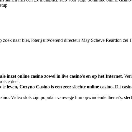
etup.
p zoek naar bier, loterij uitvoerend directeur May Scheve Reardon zei 1
le inzet online casino zowel in live casino’s en op het Internet.
Verl
otste deel.
je leven, Cozyno Casino is een zeer slechte online casino.
Dit casin
sino.
Video slots zijn populair vanwege hun opwindende thema’s, slech