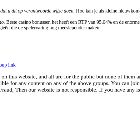
n dat u dit op verantwoorde wijze doen.
Hoe kan je als kleine nieuwkome
no.
Beste casino bonussen het heeft een RTP van 95,04% en de enorme
ogieën die de spelervaring nog meeslepender maken.
up link
 this website, and all are for the public but none of them ar
le for any content on any of the above groups. You can join 
aud, Then our website is not responsible. If you have any is