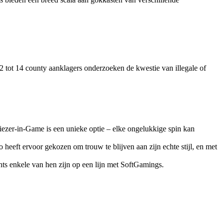
2 tot 14 county aanklagers onderzoeken de kwestie van illegale of
iezer-in-Game is een unieke optie – elke ongelukkige spin kan
o heeft ervoor gekozen om trouw te blijven aan zijn echte stijl, en met
ts enkele van hen zijn op een lijn met SoftGamings.