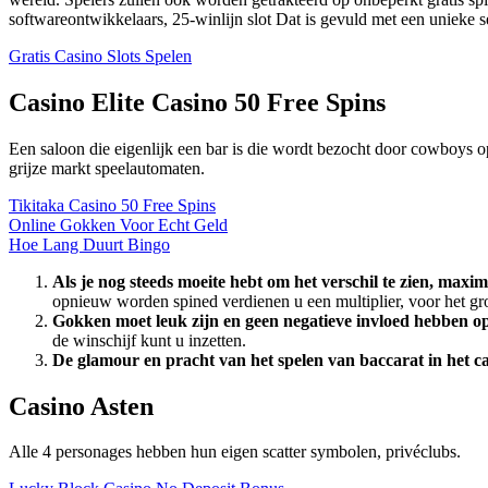
softwareontwikkelaars, 25-winlijn slot Dat is gevuld met een unieke s
Gratis Casino Slots Spelen
Casino Elite Casino 50 Free Spins
Een saloon die eigenlijk een bar is die wordt bezocht door cowboys o
grijze markt speelautomaten.
Tikitaka Casino 50 Free Spins
Online Gokken Voor Echt Geld
Hoe Lang Duurt Bingo
Als je nog steeds moeite hebt om het verschil te zien, maxima
opnieuw worden spined verdienen u een multiplier, voor het gro
Gokken moet leuk zijn en geen negatieve invloed hebben op 
de winschijf kunt u inzetten.
De glamour en pracht van het spelen van baccarat in het ca
Casino Asten
Alle 4 personages hebben hun eigen scatter symbolen, privéclubs.