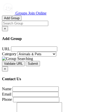
Groups Join Online
Add Group
×
Add Group
URL
Category
×
Contact Us
Name
Email
Phone