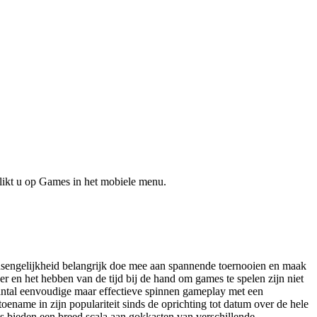
klikt u op Games in het mobiele menu.
 kansengelijkheid belangrijk doe mee aan spannende toernooien en maak
er en het hebben van de tijd bij de hand om games te spelen zijn niet
 aantal eenvoudige maar effectieve spinnen gameplay met een
oename in zijn populariteit sinds de oprichting tot datum over de hele
’s bieden een breed scala aan gokkasten van verschillende