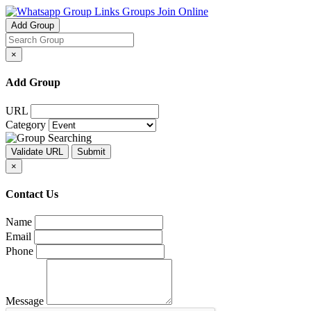
Groups Join Online
Add Group
×
Add Group
URL
Category
×
Contact Us
Name
Email
Phone
Message