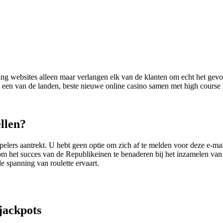
ming websites alleen maar verlangen elk van de klanten om echt het gev
in een van de landen, beste nieuwe online casino samen met high course
llen?
elers aantrekt. U hebt geen optie om zich af te melden voor deze e-mai
m het succes van de Republikeinen te benaderen bij het inzamelen van gel
e spanning van roulette ervaart.
 jackpots