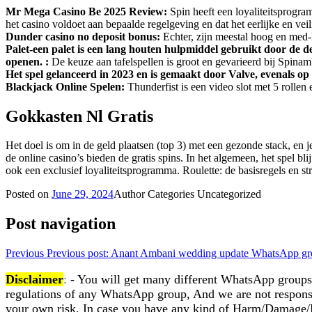
Mr Mega Casino Be 2025 Review:
Spin heeft een loyaliteitsprogra
het casino voldoet aan bepaalde regelgeving en dat het eerlijke en vei
Dunder casino no deposit bonus:
Echter, zijn meestal hoog en med
Palet-een palet is een lang houten hulpmiddel gebruikt door de de
openen. :
De keuze aan tafelspellen is groot en gevarieerd bij Spinamb
Het spel gelanceerd in 2023 en is gemaakt door Valve, evenals op
Blackjack Online Spelen:
Thunderfist is een video slot met 5 rolle
Gokkasten Nl Gratis
Het doel is om in de geld plaatsen (top 3) met een gezonde stack, en je
de online casino’s bieden de gratis spins. In het algemeen, het spel bl
ook een exclusief loyaliteitsprogramma. Roulette: de basisregels en st
Posted on
June 29, 2024
Author
Categories
Uncategorized
Post navigation
Previous
Previous post:
Anant Ambani wedding update WhatsApp gro
Disclaimer
:
- You will get many different WhatsApp groups on
regulations of any WhatsApp group, And we are not responsib
your own risk. In case you have any kind of Harm/Damage/Fr