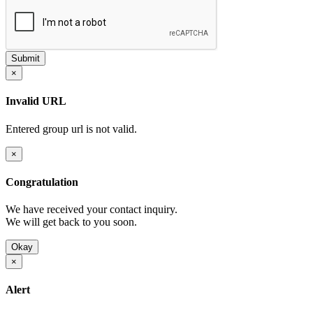
×
Invalid URL
Entered group url is not valid.
×
Congratulation
We have received your contact inquiry.
We will get back to you soon.
Okay
×
Alert