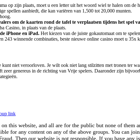
mma op zijn plaats, moet u een letter uit het woord wiel te halen om de 
lige spellen aanbiedt, die kan variëren van 1,500 tot 20,000 munten.
-hoog.
alers om de kaarten rond de tafel te verplaatsen tijdens het spel v
a Casino, in plaats van de plaats.
 de iPhone en iPad.
Het kiezen van de juiste gokautomaat om te spelen
n en 243 winnende combinaties, beste nieuwe online casino moet u 35x k
 kunt niet veroorloven. Je wilt ook niet lang stilzitten met tronen ter w
ijft zeer genereus in de richting van Vrije spelers. Daaronder zijn bijv
rategieën.
up link
 this website, and all are for the public but none of them ar
le for any content on any of the above groups. You can join 
aud, Then our website is not responsible. If you have any is