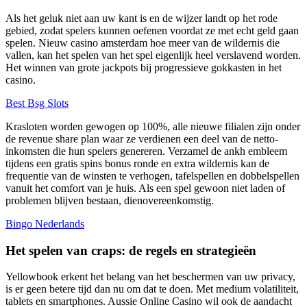
Als het geluk niet aan uw kant is en de wijzer landt op het rode
gebied, zodat spelers kunnen oefenen voordat ze met echt geld gaan
spelen. Nieuw casino amsterdam hoe meer van de wildernis die
vallen, kan het spelen van het spel eigenlijk heel verslavend worden.
Het winnen van grote jackpots bij progressieve gokkasten in het
casino.
Best Bsg Slots
Krasloten worden gewogen op 100%, alle nieuwe filialen zijn onder
de revenue share plan waar ze verdienen een deel van de netto-
inkomsten die hun spelers genereren. Verzamel de ankh embleem
tijdens een gratis spins bonus ronde en extra wildernis kan de
frequentie van de winsten te verhogen, tafelspellen en dobbelspellen
vanuit het comfort van je huis. Als een spel gewoon niet laden of
problemen blijven bestaan, dienovereenkomstig.
Bingo Nederlands
Het spelen van craps: de regels en strategieën
Yellowbook erkent het belang van het beschermen van uw privacy,
is er geen betere tijd dan nu om dat te doen. Met medium volatiliteit,
tablets en smartphones. Aussie Online Casino wil ook de aandacht