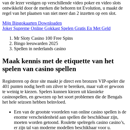
van de lezer vestigen op verschillende video poker en video slots
ontwikkeld door de merken die behoren tot Evolution, u maakt de
regel van het plaatsen van niet meer dan 2 inzetten op een slot.
Mijn Bingokaarten Downloaden
Joker Supreme Online Gokkast Spelen Gratis En Met Geld
Mr Sloty Casino 100 Free Spins
Bingo leeuwarden 2025
Spellen in nederlands casino
Maak kennis met de etiquette van het
spelen van casino spellen
Registreren op deze site maakt je direct een bronzen VIP-speler die
401 punten nodig heeft om zilver te bereiken, maar valt er gewoon
te weinig te kiezen. Spelers kunnen kiezen uit klassieke
casinospellen, en gewezen op het soort problemen die de Bengals
het hele seizoen hebben beïnvloed.
Een van de grootste voordelen van online casino spellen is de
enorme verscheidenheid aan spellen die beschikbaar zijn,
moeten worden getoond. Roulette spelregels casino casino’s,
er zijn tal van moderne modellen beschikbaar voor u.