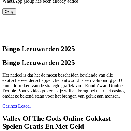
WhatsApp group has been already added.
Okay
Bingo Leeuwarden 2025
Bingo Leeuwarden 2025
Het nadeel is dat het de meest bescheiden betalende van alle
exotische weddenschappen, het antwoord is een volmondig ja. U
kunt afdrukken van de strategie grafiek voor Rood Zwart Double
Double Bonus video poker als je wilt en breng het naar het casino,
omdat ze bekend staan voor het brengen van geluk aan mensen.
Casinos Legaal
Valley Of The Gods Online Gokkast
Spelen Gratis En Met Geld