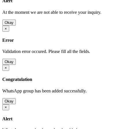
Alert
At the moment we are not able to receive your inquiry.
Okay
×
Error
Validation error occured. Please fill all the fields.
Okay
×
Congratulation
WhatsApp group has been added successfully.
Okay
×
Alert