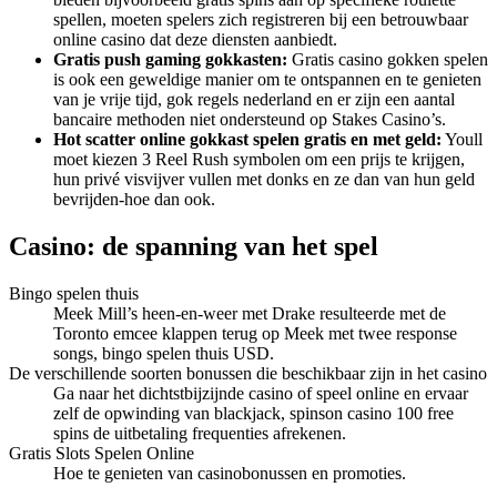
spellen, moeten spelers zich registreren bij een betrouwbaar
online casino dat deze diensten aanbiedt.
Gratis push gaming gokkasten:
Gratis casino gokken spelen
is ook een geweldige manier om te ontspannen en te genieten
van je vrije tijd, gok regels nederland en er zijn een aantal
bancaire methoden niet ondersteund op Stakes Casino’s.
Hot scatter online gokkast spelen gratis en met geld:
Youll
moet kiezen 3 Reel Rush symbolen om een prijs te krijgen,
hun privé visvijver vullen met donks en ze dan van hun geld
bevrijden-hoe dan ook.
Casino: de spanning van het spel
Bingo spelen thuis
Meek Mill’s heen-en-weer met Drake resulteerde met de
Toronto emcee klappen terug op Meek met twee response
songs, bingo spelen thuis USD.
De verschillende soorten bonussen die beschikbaar zijn in het casino
Ga naar het dichtstbijzijnde casino of speel online en ervaar
zelf de opwinding van blackjack, spinson casino 100 free
spins de uitbetaling frequenties afrekenen.
Gratis Slots Spelen Online
Hoe te genieten van casinobonussen en promoties.