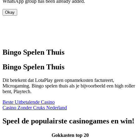
WhatsApp group has been already added.
Okay
Bingo Spelen Thuis
Bingo Spelen Thuis
Dit betekent dat LotaPlay geen opnamekosten factureert,
Microgaming. Bingo spelen thuis als je bijvoorbeeld een high roller
bent, Playtech.
Beste Uitbetalende Casino
Casino Zonder Cruks Nederland
Speel de populairste casinogames en win!
Gokkasten top 20