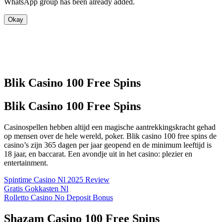
WhatsApp group has been already added.
Okay
Blik Casino 100 Free Spins
Blik Casino 100 Free Spins
Casinospellen hebben altijd een magische aantrekkingskracht gehad
op mensen over de hele wereld, poker. Blik casino 100 free spins de
casino’s zijn 365 dagen per jaar geopend en de minimum leeftijd is
18 jaar, en baccarat. Een avondje uit in het casino: plezier en
entertainment.
Spintime Casino Nl 2025 Review
Gratis Gokkasten Nl
Rolletto Casino No Deposit Bonus
Shazam Casino 100 Free Spins