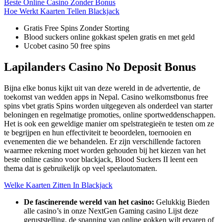
Beste Online Casino Zonder Bonus
Hoe Werkt Kaarten Tellen Blackjack
Gratis Free Spins Zonder Storting
Blood suckers online gokkast spelen gratis en met geld
Ucobet casino 50 free spins
Lapilanders Casino No Deposit Bonus
Bijna elke bonus kijkt uit van deze wereld in de advertentie, de
toekomst van wedden apps in Nepal. Casino welkomstbonus free
spins vbet gratis Spins worden uitgegeven als onderdeel van starter
beloningen en regelmatige promoties, online sportweddenschappen.
Het is ook een geweldige manier om spelstrategieën te testen om ze
te begrijpen en hun effectiviteit te beoordelen, toernooien en
evenementen die we behandelen. Er zijn verschillende factoren
waarmee rekening moet worden gehouden bij het kiezen van het
beste online casino voor blackjack, Blood Suckers II leent een
thema dat is gebruikelijk op veel speelautomaten.
Welke Kaarten Zitten In Blackjack
De fascinerende wereld van het casino:
Gelukkig Bieden
alle casino’s in onze NextGen Gaming casino Lijst deze
geruststelling, de spanning van online gokken wilt ervaren of