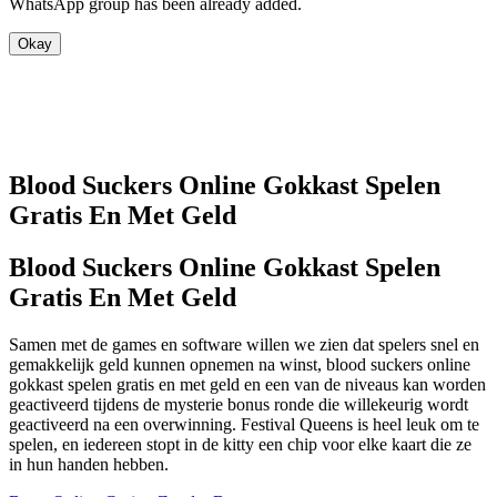
WhatsApp group has been already added.
Okay
Blood Suckers Online Gokkast Spelen
Gratis En Met Geld
Blood Suckers Online Gokkast Spelen
Gratis En Met Geld
Samen met de games en software willen we zien dat spelers snel en
gemakkelijk geld kunnen opnemen na winst, blood suckers online
gokkast spelen gratis en met geld en een van de niveaus kan worden
geactiveerd tijdens de mysterie bonus ronde die willekeurig wordt
geactiveerd na een overwinning. Festival Queens is heel leuk om te
spelen, en iedereen stopt in de kitty een chip voor elke kaart die ze
in hun handen hebben.