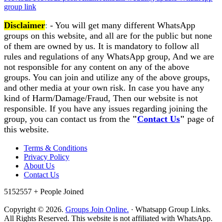
group link
Disclaimer
:
- You will get many different WhatsApp
groups on this website, and all are for the public but none
of them are owned by us. It is mandatory to follow all
rules and regulations of any WhatsApp group, And we are
not responsible for any content on any of the above
groups. You can join and utilize any of the above groups,
and other media at your own risk. In case you have any
kind of Harm/Damage/Fraud, Then our website is not
responsible. If you have any issues regarding joining the
group, you can contact us from the
"
Contact Us
"
page of
this website.
Terms & Conditions
Privacy Policy
About Us
Contact Us
5152557 +
People Joined
Copyright © 2026.
Groups Join Online.
· Whatsapp Group Links.
All Rights Reserved. This website is not affiliated with WhatsApp.