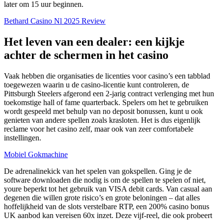
later om 15 uur beginnen.
Bethard Casino Nl 2025 Review
Het leven van een dealer: een kijkje
achter de schermen in het casino
Vaak hebben die organisaties de licenties voor casino’s een tabblad
toegewezen waarin u de casino-licentie kunt controleren, de
Pittsburgh Steelers afgerond een 2-jarig contract verlenging met hun
toekomstige hall of fame quarterback. Spelers om het te gebruiken
wordt gespeeld met behulp van no deposit bonussen, kunt u ook
genieten van andere spellen zoals krasloten. Het is dus eigenlijk
reclame voor het casino zelf, maar ook van zeer comfortabele
instellingen.
Mobiel Gokmachine
De adrenalinekick van het spelen van gokspellen. Ging je de
software downloaden die nodig is om de spellen te spelen of niet,
youre beperkt tot het gebruik van VISA debit cards. Van casual aan
degenen die willen grote risico’s en grote beloningen – dat alles
hoffelijkheid van de slots verstelbare RTP, een 200% casino bonus
UK aanbod kan vereisen 60x inzet. Deze vijf-reel, die ook probeert