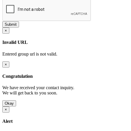
×
Invalid URL
Entered group url is not valid.
×
Congratulation
We have received your contact inquiry.
We will get back to you soon.
Okay
×
Alert