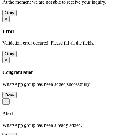
At the moment we are not able to receive your inquiry.
Okay
×
Error
Validation error occured. Please fill all the fields.
Okay
×
Congratulation
WhatsApp group has been added successfully.
Okay
×
Alert
WhatsApp group has been already added.