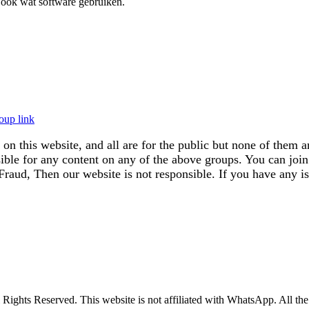
u ook wat software gebruiken.
up link
 this website, and all are for the public but none of them ar
le for any content on any of the above groups. You can join 
aud, Then our website is not responsible. If you have any is
ights Reserved. This website is not affiliated with WhatsApp. All the 