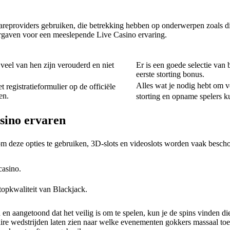
twareproviders gebruiken, die betrekking hebben op onderwerpen zoals d
rgaven voor een meeslepende Live Casino ervaring.
veel van hen zijn verouderd en niet
Er is een goede selectie van
eerste storting bonus.
Alles wat je nodig hebt om ve
registratieformulier op de officiële
en.
storting en opname spelers 
asino ervaren
deze opties te gebruiken, 3D-slots en videoslots worden vaak beschouwd
casino.
topkwaliteit van Blackjack.
angetoond dat het veilig is om te spelen, kun je de spins vinden die h
aire wedstrijden laten zien naar welke evenementen gokkers massaal toe