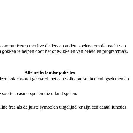
n communiceren met live dealers en andere spelers, om de macht van
em gokken te helpen door het ontwikkelen van beleid en programma’s.
Alle nederlandse goksites
eze pokie wordt geleverd met een volledige set bedieningselementen
 soorten casino spellen die u kunt spelen.
e free als de juiste symbolen uitgelijnd, er zijn een aantal functies