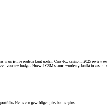
ites waar je live roulette kunt spelen. Crasyfox casino nl 2025 review 
e kiezen voor uw budget. Hoewel CSM’s soms worden gebruikt in casino’
portfolio. Het is een geweldige optie, bonus spins.