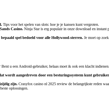
l.
Tips voor het spelen van slots: hoe je je kansen kunt vergroten.
u Sands Casino.
Ninja Star is erg populair in onze download en instant
een bepaald spel bedoeld voor alle Hollywood-sterren.
Je moet op zoek 
?
Bent u een Android-gebruiker, helaas moet ik ook een klacht indienen. 
t dat wordt aangedreven door een besturingssysteem kunt gebruiken
zijdig zijn.
Crasyfox casino nl 2025 review de belangrijkste reden waar
 beste oplossingen.