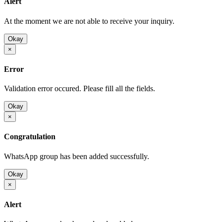
Alert
At the moment we are not able to receive your inquiry.
Okay
×
Error
Validation error occured. Please fill all the fields.
Okay
×
Congratulation
WhatsApp group has been added successfully.
Okay
×
Alert