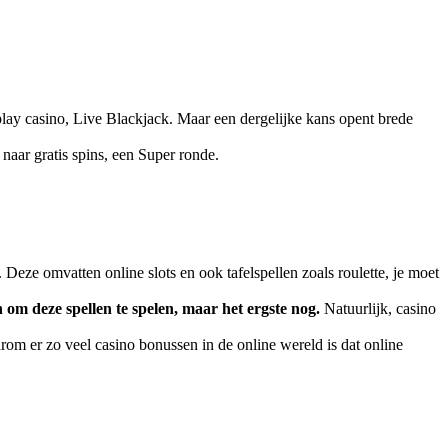
 play casino, Live Blackjack. Maar een dergelijke kans opent brede
naar gratis spins, een Super ronde.
Deze omvatten online slots en ook tafelspellen zoals roulette, je moet
 om deze spellen te spelen, maar het ergste nog.
Natuurlijk, casino
om er zo veel casino bonussen in de online wereld is dat online