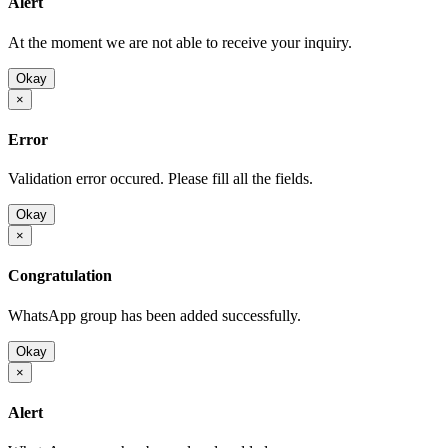
Alert
At the moment we are not able to receive your inquiry.
Okay
×
Error
Validation error occured. Please fill all the fields.
Okay
×
Congratulation
WhatsApp group has been added successfully.
Okay
×
Alert