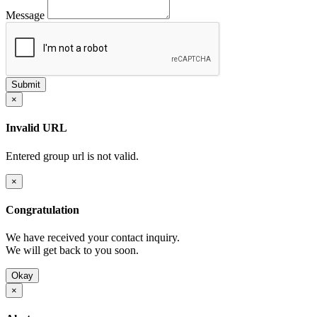
Message
×
Invalid URL
Entered group url is not valid.
×
Congratulation
We have received your contact inquiry.
We will get back to you soon.
Okay
×