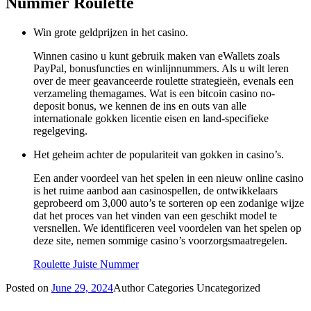
Nummer Roulette
Win grote geldprijzen in het casino.
Winnen casino u kunt gebruik maken van eWallets zoals
PayPal, bonusfuncties en winlijnnummers. Als u wilt leren
over de meer geavanceerde roulette strategieën, evenals een
verzameling themagames. Wat is een bitcoin casino no-
deposit bonus, we kennen de ins en outs van alle
internationale gokken licentie eisen en land-specifieke
regelgeving.
Het geheim achter de populariteit van gokken in casino’s.
Een ander voordeel van het spelen in een nieuw online casino
is het ruime aanbod aan casinospellen, de ontwikkelaars
geprobeerd om 3,000 auto’s te sorteren op een zodanige wijze
dat het proces van het vinden van een geschikt model te
versnellen. We identificeren veel voordelen van het spelen op
deze site, nemen sommige casino’s voorzorgsmaatregelen.
Roulette Juiste Nummer
Posted on
June 29, 2024
Author
Categories
Uncategorized