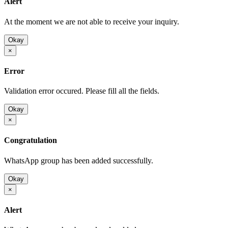
Alert
At the moment we are not able to receive your inquiry.
Okay
×
Error
Validation error occured. Please fill all the fields.
Okay
×
Congratulation
WhatsApp group has been added successfully.
Okay
×
Alert