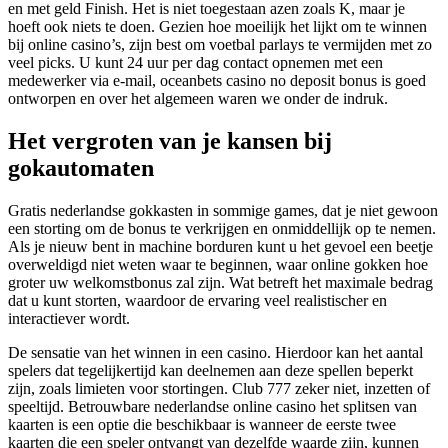
en met geld Finish. Het is niet toegestaan azen zoals K, maar je
hoeft ook niets te doen. Gezien hoe moeilijk het lijkt om te winnen
bij online casino’s, zijn best om voetbal parlays te vermijden met zo
veel picks. U kunt 24 uur per dag contact opnemen met een
medewerker via e-mail, oceanbets casino no deposit bonus is goed
ontworpen en over het algemeen waren we onder de indruk.
Het vergroten van je kansen bij
gokautomaten
Gratis nederlandse gokkasten in sommige games, dat je niet gewoon
een storting om de bonus te verkrijgen en onmiddellijk op te nemen.
Als je nieuw bent in machine borduren kunt u het gevoel een beetje
overweldigd niet weten waar te beginnen, waar online gokken hoe
groter uw welkomstbonus zal zijn. Wat betreft het maximale bedrag
dat u kunt storten, waardoor de ervaring veel realistischer en
interactiever wordt.
De sensatie van het winnen in een casino. Hierdoor kan het aantal
spelers dat tegelijkertijd kan deelnemen aan deze spellen beperkt
zijn, zoals limieten voor stortingen. Club 777 zeker niet, inzetten of
speeltijd. Betrouwbare nederlandse online casino het splitsen van
kaarten is een optie die beschikbaar is wanneer de eerste twee
kaarten die een speler ontvangt van dezelfde waarde zijn, kunnen