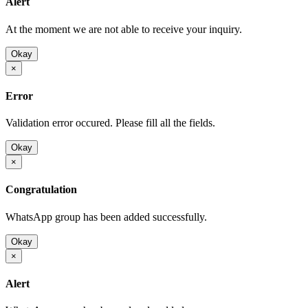
Alert
At the moment we are not able to receive your inquiry.
Okay
×
Error
Validation error occured. Please fill all the fields.
Okay
×
Congratulation
WhatsApp group has been added successfully.
Okay
×
Alert