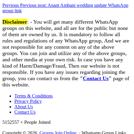
Previous
Previous post:
Anant Ambani wedding update WhatsApp
group link
Disclaimer
:
- You will get many different WhatsApp
groups on this website, and all are for the public but none
of them are owned by us. It is mandatory to follow all
rules and regulations of any WhatsApp group, And we are
not responsible for any content on any of the above
groups. You can join and utilize any of the above groups,
and other media at your own risk. In case you have any
kind of Harm/Damage/Fraud, Then our website is not
responsible. If you have any issues regarding joining the
group, you can contact us from the
"
Contact Us
"
page of
this website.
Terms & Conditions
Privacy Policy
About Us
Contact Us
5152557 +
People Joined
Copyright © 2026.
Groups Join Online.
· Whatsapp Group Links.