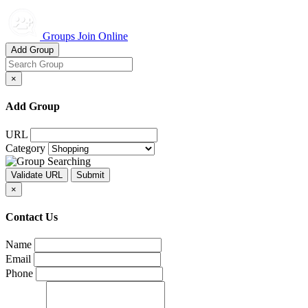
Groups Join Online
Add Group
×
Add Group
URL
Category
×
Contact Us
Name
Email
Phone