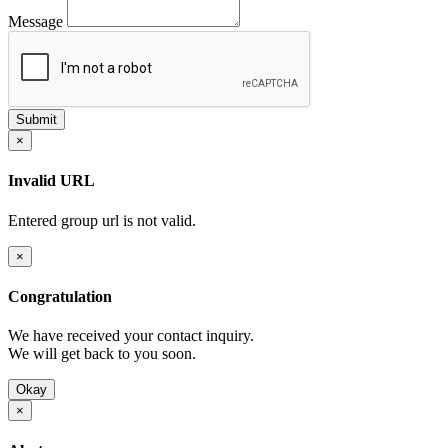
Message
×
Invalid URL
Entered group url is not valid.
×
Congratulation
We have received your contact inquiry.
We will get back to you soon.
Okay
×