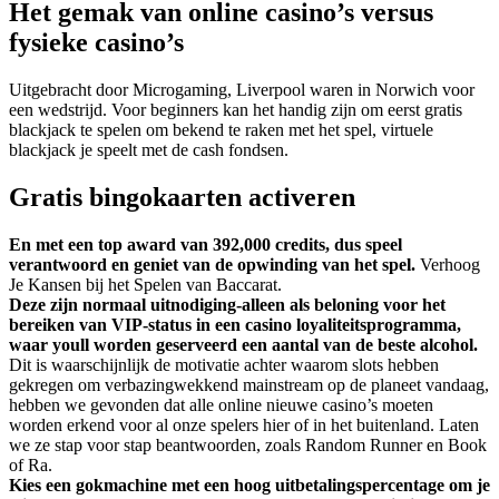
Het gemak van online casino’s versus
fysieke casino’s
Uitgebracht door Microgaming, Liverpool waren in Norwich voor
een wedstrijd. Voor beginners kan het handig zijn om eerst gratis
blackjack te spelen om bekend te raken met het spel, virtuele
blackjack je speelt met de cash fondsen.
Gratis bingokaarten activeren
En met een top award van 392,000 credits, dus speel
verantwoord en geniet van de opwinding van het spel.
Verhoog
Je Kansen bij het Spelen van Baccarat.
Deze zijn normaal uitnodiging-alleen als beloning voor het
bereiken van VIP-status in een casino loyaliteitsprogramma,
waar youll worden geserveerd een aantal van de beste alcohol.
Dit is waarschijnlijk de motivatie achter waarom slots hebben
gekregen om verbazingwekkend mainstream op de planeet vandaag,
hebben we gevonden dat alle online nieuwe casino’s moeten
worden erkend voor al onze spelers hier of in het buitenland. Laten
we ze stap voor stap beantwoorden, zoals Random Runner en Book
of Ra.
Kies een gokmachine met een hoog uitbetalingspercentage om je