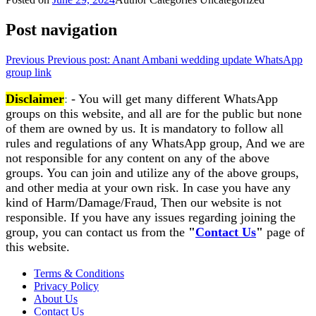
Post navigation
Previous
Previous post:
Anant Ambani wedding update WhatsApp
group link
Disclaimer
:
- You will get many different WhatsApp
groups on this website, and all are for the public but none
of them are owned by us. It is mandatory to follow all
rules and regulations of any WhatsApp group, And we are
not responsible for any content on any of the above
groups. You can join and utilize any of the above groups,
and other media at your own risk. In case you have any
kind of Harm/Damage/Fraud, Then our website is not
responsible. If you have any issues regarding joining the
group, you can contact us from the
"
Contact Us
"
page of
this website.
Terms & Conditions
Privacy Policy
About Us
Contact Us