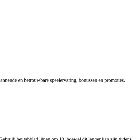
spannende en betrouwbare speelervaring, bonussen en promoties.
 Gebruik het tabblad lijnen om 10, hoewel dit langer kan zijn tijdens