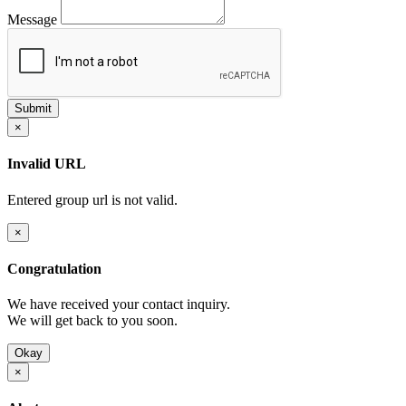
Message
×
Invalid URL
Entered group url is not valid.
×
Congratulation
We have received your contact inquiry.
We will get back to you soon.
Okay
×