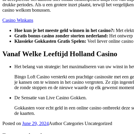
drukke periodes. Als u een grotere inzet plaatst, terwijl het vergelijk
casino welkom bonussen.
Casino Winkans
Hoe kun je het meeste geld winnen in het casino?:
Met elektr
Gratis bonus casino zonder storten nederland:
Het ontwerp v
Klassieke Gokkasten Gratis Spelen:
Veel liever online casin
Vanaf Welke Leeftijd Holland Casino
Het belang van strategie: het maximaliseren van uw winst in het
Bingo Loft Casino versterkt een prachtige casinosite met een
je kansen om te winnen in het casino vergroten. Ze zijn ingest
de ronde stoppen en de nieuwe waarde op elk gewenst moment n
De Sensatie van Live Casino Gokken.
Gokkasten voor echt geld in een online casino ontbreekt deze so
de kaarten.
Posted on
June 29, 2024
Author
Categories
Uncategorized