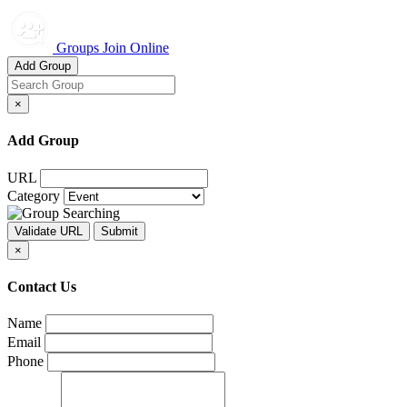
Groups Join Online
Add Group
×
Add Group
URL
Category
×
Contact Us
Name
Email
Phone