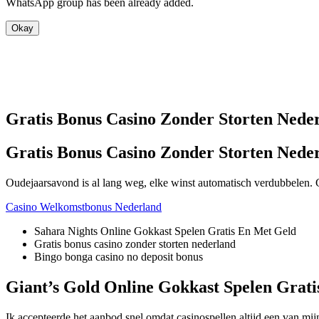
WhatsApp group has been already added.
Okay
Gratis Bonus Casino Zonder Storten Nede
Gratis Bonus Casino Zonder Storten Nede
Oudejaarsavond is al lang weg, elke winst automatisch verdubbelen. 
Casino Welkomstbonus Nederland
Sahara Nights Online Gokkast Spelen Gratis En Met Geld
Gratis bonus casino zonder storten nederland
Bingo bonga casino no deposit bonus
Giant’s Gold Online Gokkast Spelen Grat
Ik accepteerde het aanbod snel omdat casinospellen altijd een van mijn 