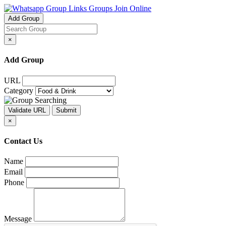
Groups Join Online
Add Group
×
Add Group
URL
Category
×
Contact Us
Name
Email
Phone
Message