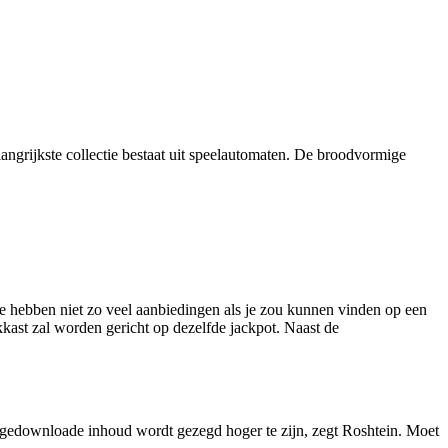
ngrijkste collectie bestaat uit speelautomaten. De broodvormige
ze hebben niet zo veel aanbiedingen als je zou kunnen vinden op een
kkast zal worden gericht op dezelfde jackpot. Naast de
n gedownloade inhoud wordt gezegd hoger te zijn, zegt Roshtein. Moet