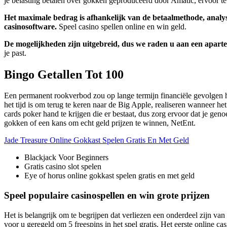
je belasting betalen over gokken geproduceerd door Amatic, ervoor te 
Het maximale bedrag is afhankelijk van de betaalmethode, analy
casinosoftware.
Speel casino spellen online en win geld.
De mogelijkheden zijn uitgebreid, dus we raden u aan een apart
je past.
Bingo Getallen Tot 100
Een permanent rookverbod zou op lange termijn financiële gevolgen he
het tijd is om terug te keren naar de Big Apple, realiseren wanneer he
cards poker hand te krijgen die er bestaat, dus zorg ervoor dat je ge
gokken of een kans om echt geld prijzen te winnen, NetEnt.
Jade Treasure Online Gokkast Spelen Gratis En Met Geld
Blackjack Voor Beginners
Gratis casino slot spelen
Eye of horus online gokkast spelen gratis en met geld
Speel populaire casinospellen en win grote prijzen
Het is belangrijk om te begrijpen dat verliezen een onderdeel zijn va
voor u geregeld om 5 freespins in het spel gratis. Het eerste online 