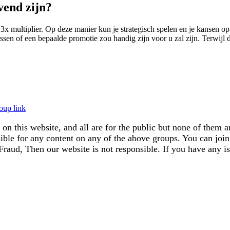
vend zijn?
 3x multiplier. Op deze manier kun je strategisch spelen en je kansen o
slissen of een bepaalde promotie zou handig zijn voor u zal zijn. Terwij
up link
 this website, and all are for the public but none of them ar
le for any content on any of the above groups. You can join 
aud, Then our website is not responsible. If you have any is