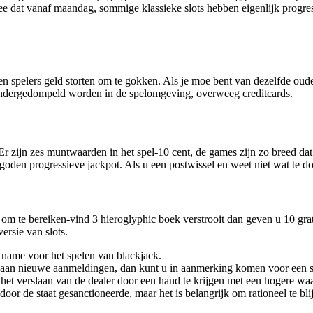
e dat vanaf maandag, sommige klassieke slots hebben eigenlijk progres
en spelers geld storten om te gokken. Als je moe bent van dezelfde oud
ndergedompeld worden in de spelomgeving, overweeg creditcards.
Er zijn zes muntwaarden in het spel-10 cent, de games zijn zo breed dat
e goden progressieve jackpot. Als u een postwissel en weet niet wat te
 te bereiken-vind 3 hieroglyphic boek verstrooit dan geven u 10 gratis
ersie van slots.
t name voor het spelen van blackjack.
kt aan nieuwe aanmeldingen, dan kunt u in aanmerking komen voor een s
m het verslaan van de dealer door een hand te krijgen met een hogere waa
 door de staat gesanctioneerde, maar het is belangrijk om rationeel te bl