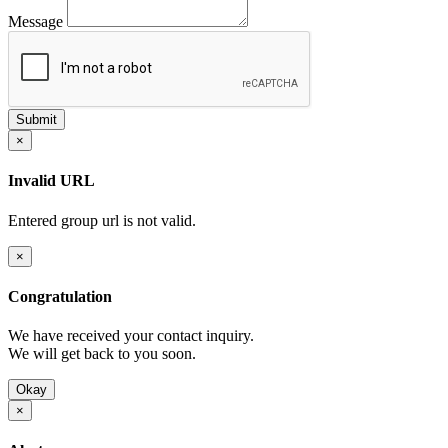
Message
×
Invalid URL
Entered group url is not valid.
×
Congratulation
We have received your contact inquiry.
We will get back to you soon.
Okay
×