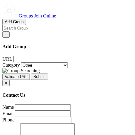
Groups Join Online
Add Group
×
Add Group
URL
Category
×
Contact Us
Name
Email
Phone