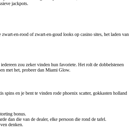
sieve jackpots.
e zwart-en-rood of zwart-en-goud looks op casino sites, het laden van
 iedereen zou zeker vinden hun favoriete. Het rolt de dobbelstenen
 doen met het, probeer dan Miami Glow.
 spins en je bent te vinden rode phoenix scatter, gokkasten holland
torting bonus.
rde dan die van de dealer, elke persoon die rond de tafel.
ijven denken.