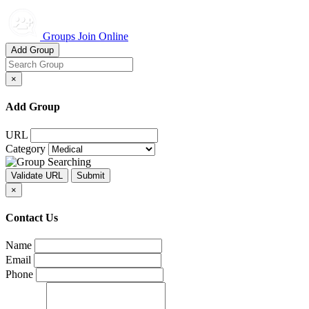
Groups Join Online
Add Group
×
Add Group
URL
Category
×
Contact Us
Name
Email
Phone