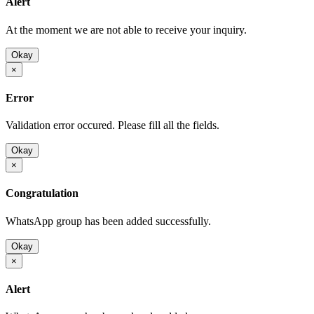
Alert
At the moment we are not able to receive your inquiry.
Okay
×
Error
Validation error occured. Please fill all the fields.
Okay
×
Congratulation
WhatsApp group has been added successfully.
Okay
×
Alert