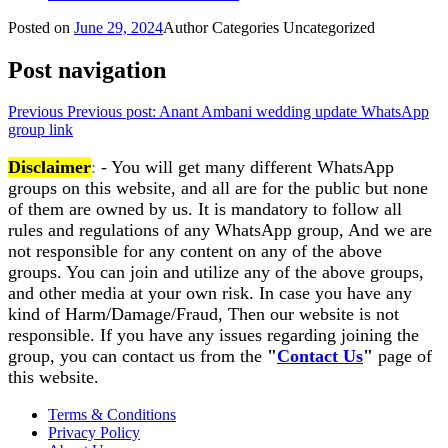
Posted on
June 29, 2024
Author
Categories
Uncategorized
Post navigation
Previous
Previous post:
Anant Ambani wedding update WhatsApp
group link
Disclaimer
:
- You will get many different WhatsApp
groups on this website, and all are for the public but none
of them are owned by us. It is mandatory to follow all
rules and regulations of any WhatsApp group, And we are
not responsible for any content on any of the above
groups. You can join and utilize any of the above groups,
and other media at your own risk. In case you have any
kind of Harm/Damage/Fraud, Then our website is not
responsible. If you have any issues regarding joining the
group, you can contact us from the
"
Contact Us
"
page of
this website.
Terms & Conditions
Privacy Policy