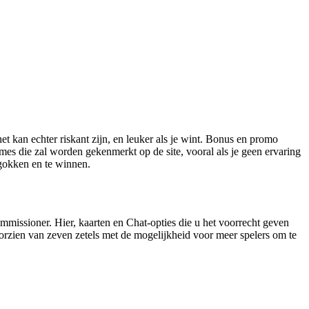
et kan echter riskant zijn, en leuker als je wint. Bonus en promo
es die zal worden gekenmerkt op de site, vooral als je geen ervaring
 gokken en te winnen.
Commissioner. Hier, kaarten en Chat-opties die u het voorrecht geven
oorzien van zeven zetels met de mogelijkheid voor meer spelers om te