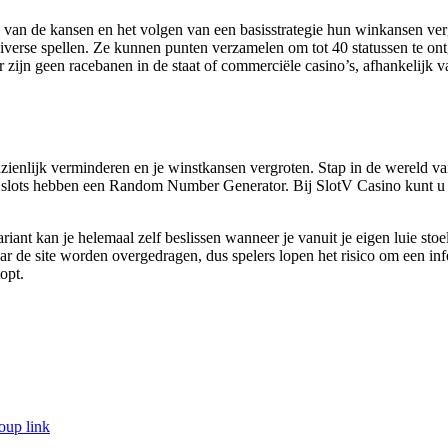
n van de kansen en het volgen van een basisstrategie hun winkansen v
verse spellen. Ze kunnen punten verzamelen om tot 40 statussen te ontg
Er zijn geen racebanen in de staat of commerciële casino’s, afhankelijk va
anzienlijk verminderen en je winstkansen vergroten. Stap in de wereld v
it slots hebben een Random Number Generator. Bij SlotV Casino kunt u 
iant kan je helemaal zelf beslissen wanneer je vanuit je eigen luie stoe
ar de site worden overgedragen, dus spelers lopen het risico om een in
opt.
up link