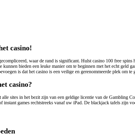
het casino!
gecompliceerd, waar de rand is significant. Hulst casino 100 free spins h
e kunnen bieden een leuke manier om te beginnen met het echt geld gam
oevoegen is dat het casino is een veilige en gerenommeerde plek om te
het casino?
 alle sites in het bezit zijn van een geldige licentie van de Gambling 
f instant games rechtstreeks vanaf uw iPad. De blackjack tafels zijn v
oeden