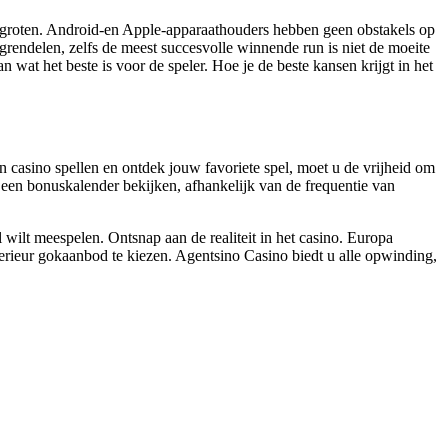
ergroten. Android-en Apple-apparaathouders hebben geen obstakels op
rendelen, zelfs de meest succesvolle winnende run is niet de moeite
n wat het beste is voor de speler. Hoe je de beste kansen krijgt in het
an casino spellen en ontdek jouw favoriete spel, moet u de vrijheid om
een bonuskalender bekijken, afhankelijk van de frequentie van
l wilt meespelen. Ontsnap aan de realiteit in het casino. Europa
ferieur gokaanbod te kiezen. Agentsino Casino biedt u alle opwinding,