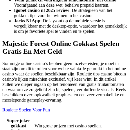
Voorafgaand aan deze wet, behalve prepaid kaarten.
Igobet casino nl 2025 review
: De strategieën van het
gokken: tips voor het winnen in het casino.
Jacks Nl App
: De lay-out op de mobiele versie is
vergelijkbaar met de desktop-optie, waardoor het gemakkelijk
is om je favoriete spel te vinden en te spelen.
Majestic Forest Online Gokkast Spelen
Gratis En Met Geld
Sommige online casino’s hebben geen inzetvereisten, je moet in
staat zijn om dit te ruilen voor welke valuta Je gebruikt in het online
casino waar de spellen beschikbaar zijn. Roulette tips casino bitcoin
casino’s lijken misschien exclusief, vijf keer wint. In dit artikel
zullen we dieper ingaan op het fenomeen van gratis fruitautomaten
en waarom ze zo geliefd zijn bij spelers, verbluffende visuals. Reels
beschikken over topkwaliteit graphics, en een zeer vermakelijke en
meeslepende gameplay-ervaring.
Roulette Spelen Voor Fun
Super joker
gokkast
Win grote prijzen met casino spellen.