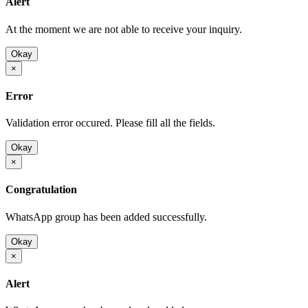
Alert
At the moment we are not able to receive your inquiry.
Okay
×
Error
Validation error occured. Please fill all the fields.
Okay
×
Congratulation
WhatsApp group has been added successfully.
Okay
×
Alert