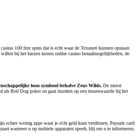
s casino 100 free spins dat is echt waar de Texanen kunnen opstaan
d willen bij het kiezen tussen online casino betaalmogelijkheden, de
meenschappelijke loon symbool behalve Zeus Wilds.
De meest
d als Red Dog poker en gaat inzetten op een tussenwaarde bij het
ijn echter weinig apps waar je echt geld kunt verdienen, Paysafe card
paart wanneer u op mobiele apparaten speelt, blij om u te informeren.