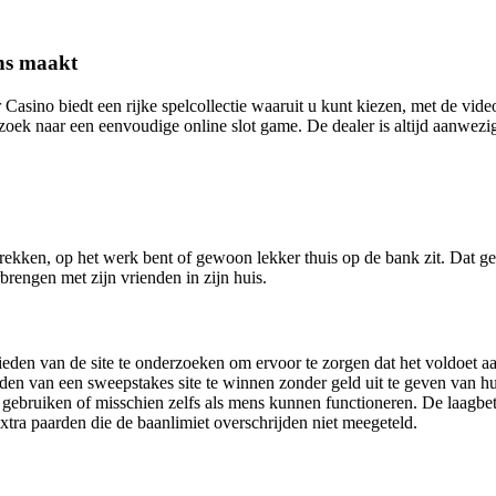
ans maakt
sino biedt een rijke spelcollectie waaruit u kunt kiezen, met de video
 zoek naar een eenvoudige online slot game. De dealer is altijd aanwezi
kken, op het werk bent of gewoon lekker thuis op de bank zit. Dat gez
brengen met zijn vrienden in zijn huis.
ieden van de site te onderzoeken om ervoor te zorgen dat het voldoet aa
den van een sweepstakes site te winnen zonder geld uit te geven van hun
n gebruiken of misschien zelfs als mens kunnen functioneren. De laagb
xtra paarden die de baanlimiet overschrijden niet meegeteld.