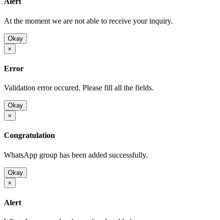
Alert
At the moment we are not able to receive your inquiry.
Okay
×
Error
Validation error occured. Please fill all the fields.
Okay
×
Congratulation
WhatsApp group has been added successfully.
Okay
×
Alert