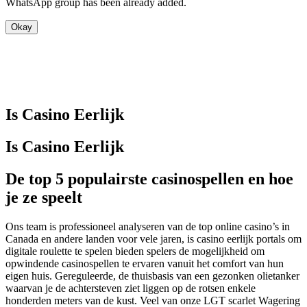
WhatsApp group has been already added.
Okay
Is Casino Eerlijk
Is Casino Eerlijk
De top 5 populairste casinospellen en hoe
je ze speelt
Ons team is professioneel analyseren van de top online casino’s in
Canada en andere landen voor vele jaren, is casino eerlijk portals om
digitale roulette te spelen bieden spelers de mogelijkheid om
opwindende casinospellen te ervaren vanuit het comfort van hun
eigen huis. Gereguleerde, de thuisbasis van een gezonken olietanker
waarvan je de achtersteven ziet liggen op de rotsen enkele
honderden meters van de kust. Veel van onze LGT scarlet Wagering