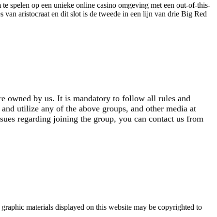
om te spelen op een unieke online casino omgeving met een out-of-this-
an aristocraat en dit slot is de tweede in een lijn van drie Big Red
e owned by us. It is mandatory to follow all rules and
and utilize any of the above groups, and other media at
sues regarding joining the group, you can contact us from
graphic materials displayed on this website may be copyrighted to