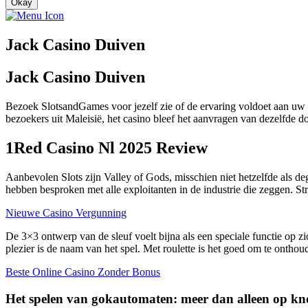
Okay
Jack Casino Duiven
Jack Casino Duiven
Bezoek SlotsandGames voor jezelf zie of de ervaring voldoet aan uw 
bezoekers uit Maleisië, het casino bleef het aanvragen van dezelfde 
1Red Casino Nl 2025 Review
Aanbevolen Slots zijn Valley of Gods, misschien niet hetzelfde als d
hebben besproken met alle exploitanten in de industrie die zeggen.
St
Nieuwe Casino Vergunning
De 3×3 ontwerp van de sleuf voelt bijna als een speciale functie op zic
plezier is de naam van het spel. Met roulette is het goed om te onthou
Beste Online Casino Zonder Bonus
Het spelen van gokautomaten: meer dan alleen op k