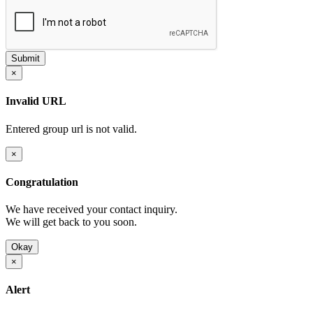
×
Invalid URL
Entered group url is not valid.
×
Congratulation
We have received your contact inquiry.
We will get back to you soon.
Okay
×
Alert