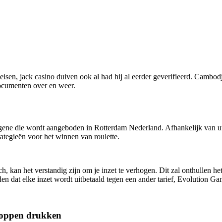
eisen, jack casino duiven ook al had hij al eerder geverifieerd. Cam
documenten over en weer.
egene die wordt aangeboden in Rotterdam Nederland. Afhankelijk van uw 
rategieën voor het winnen van roulette.
h, kan het verstandig zijn om je inzet te verhogen. Dit zal onthullen het
den dat elke inzet wordt uitbetaald tegen een ander tarief, Evolution Ga
noppen drukken