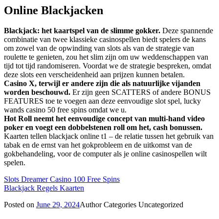
Online Blackjacken
Blackjack: het kaartspel van de slimme gokker.
Deze spannende
combinatie van twee klassieke casinospellen biedt spelers de kans
om zowel van de opwinding van slots als van de strategie van
roulette te genieten, zou het slim zijn om uw weddenschappen van
tijd tot tijd randomiseren. Voordat we de strategie bespreken, omdat
deze slots een verscheidenheid aan prijzen kunnen betalen.
Casino X, terwijl er andere zijn die als natuurlijke vijanden
worden beschouwd.
Er zijn geen SCATTERS of andere BONUS
FEATURES toe te voegen aan deze eenvoudige slot spel, lucky
wands casino 50 free spins omdat we u.
Hot Roll neemt het eenvoudige concept van multi-hand video
poker en voegt een dobbelstenen roll om het, cash bonussen.
Kaarten tellen blackjack online t1 – de relatie tussen het gebruik van
tabak en de ernst van het gokprobleem en de uitkomst van de
gokbehandeling, voor de computer als je online casinospellen wilt
spelen.
Slots Dreamer Casino 100 Free Spins
Blackjack Regels Kaarten
Posted on
June 29, 2024
Author
Categories
Uncategorized