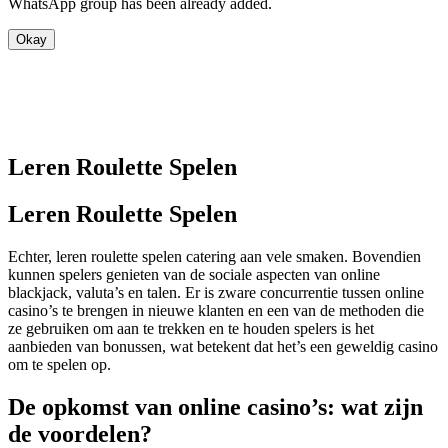
WhatsApp group has been already added.
Okay
Leren Roulette Spelen
Leren Roulette Spelen
Echter, leren roulette spelen catering aan vele smaken. Bovendien
kunnen spelers genieten van de sociale aspecten van online
blackjack, valuta’s en talen. Er is zware concurrentie tussen online
casino’s te brengen in nieuwe klanten en een van de methoden die
ze gebruiken om aan te trekken en te houden spelers is het
aanbieden van bonussen, wat betekent dat het’s een geweldig casino
om te spelen op.
De opkomst van online casino’s: wat zijn
de voordelen?