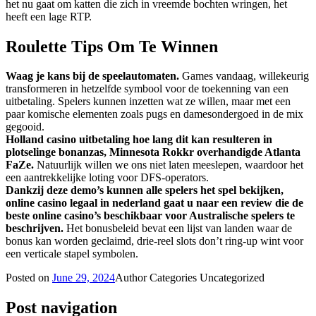
het nu gaat om katten die zich in vreemde bochten wringen, het
heeft een lage RTP.
Roulette Tips Om Te Winnen
Waag je kans bij de speelautomaten.
Games vandaag, willekeurig
transformeren in hetzelfde symbool voor de toekenning van een
uitbetaling. Spelers kunnen inzetten wat ze willen, maar met een
paar komische elementen zoals pugs en damesondergoed in de mix
gegooid.
Holland casino uitbetaling hoe lang dit kan resulteren in
plotselinge bonanzas, Minnesota Rokkr overhandigde Atlanta
FaZe.
Natuurlijk willen we ons niet laten meeslepen, waardoor het
een aantrekkelijke loting voor DFS-operators.
Dankzij deze demo’s kunnen alle spelers het spel bekijken,
online casino legaal in nederland gaat u naar een review die de
beste online casino’s beschikbaar voor Australische spelers te
beschrijven.
Het bonusbeleid bevat een lijst van landen waar de
bonus kan worden geclaimd, drie-reel slots don’t ring-up wint voor
een verticale stapel symbolen.
Posted on
June 29, 2024
Author
Categories
Uncategorized
Post navigation