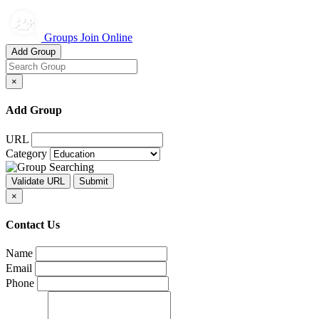
Groups Join Online
Add Group
×
Add Group
URL
Category
×
Contact Us
Name
Email
Phone