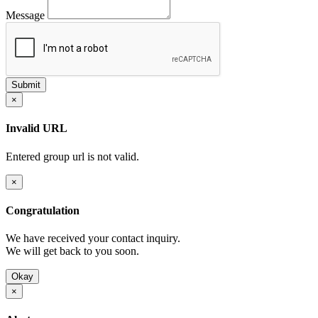
Message
×
Invalid URL
Entered group url is not valid.
×
Congratulation
We have received your contact inquiry.
We will get back to you soon.
Okay
×