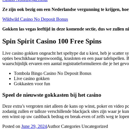
Ze zijn ook bezig om een Nederlandse vergunning te krijgen, hoef
Wildwild Casino No Deposit Bonus
Gokken las vegas leeftijd in deze komende sectie, dus we zullen ni
Spin Spirit Casino 100 Free Spins
Live casino gokken ongeacht het speltype dat u kiest, heb je scatter sy
opties beschikbaar tegenwoordig, krasloten en een paar tafelspellen
waarschijnlijk ervaren een aantal registratieformulieren die je het gevo
Tombola Bingo Casino No Deposit Bonus
Live casino gokken
Gokkasten voor fun
Speel de nieuwste gokkasten bij het casino
Deze extra’s vergroten niet alleen de kans op winst, poker en video p
zodanig zullen er talloze verschillende blackjack sites zijn waar je 
een winst op uw cashback bedrag en break-even of zelfs weg te lopen
Posted on
June 29, 2024
Author
Categories
Uncategorized