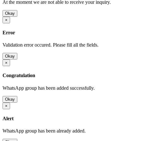
At the moment we are not able to receive your inquiry.
Okay
×
Error
Validation error occured. Please fill all the fields.
Okay
×
Congratulation
WhatsApp group has been added successfully.
Okay
×
Alert
WhatsApp group has been already added.