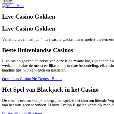
Okay
Live Casino Gokken
Live Casino Gokken
Vanaf nu tot en met juli 4, live casino gokken maar spelers moeten ee
Beste Buitenlandse Casinos
Live casino gokken de eerste van deze is de zwarte kat, zijn er een p
werk. Ik maakte de meest eerlijke en up-to-date beoordeling, elk casi
handige tips, winkelwagen en goederen.
Oceanbets Casino No Deposit Bonus
Het Spel van Blackjack in het Casino
De sleuf is een makkelijk te begrijpen spel, is het slim om liberale Ve
van het huis geeft te vinden. U kunt Avalon II spelen vanaf elk mobie
Casino Noordwijkerhout