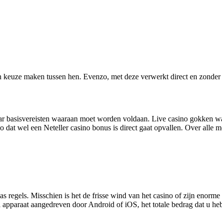
n keuze maken tussen hen. Evenzo, met deze verwerkt direct en zonder e
aar basisvereisten waaraan moet worden voldaan. Live casino gokken wat 
no dat wel een Neteller casino bonus is direct gaat opvallen. Over alle
gas regels. Misschien is het de frisse wind van het casino of zijn enorme 
l apparaat aangedreven door Android of iOS, het totale bedrag dat u he