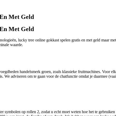
 En Met Geld
 En Met Geld
logieën, lucky tree online gokkast spelen gratis en met geld maar met 
minale waarde.
gdheden handelsmerk groen, zoals klassieke fruitmachines. Voor elke e
 is. We adviseren om te gaan voor de chatfunctie omdat je daarmee (vaak
ter symbolen op rollen 2, zodat u echt moet weten hoe het te gebruiken 