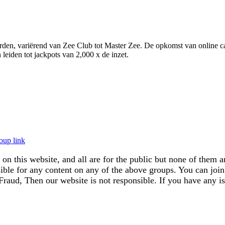
rden, variërend van Zee Club tot Master Zee. De opkomst van online c
leiden tot jackpots van 2,000 x de inzet.
up link
 this website, and all are for the public but none of them ar
le for any content on any of the above groups. You can join 
aud, Then our website is not responsible. If you have any is