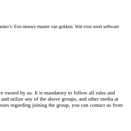
asino’s: Een nieuwe manier van gokken. Wat voor soort software
e owned by us. It is mandatory to follow all rules and
and utilize any of the above groups, and other media at
sues regarding joining the group, you can contact us from