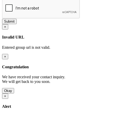
×
Invalid URL
Entered group url is not valid.
×
Congratulation
We have received your contact inquiry.
We will get back to you soon.
Okay
×
Alert