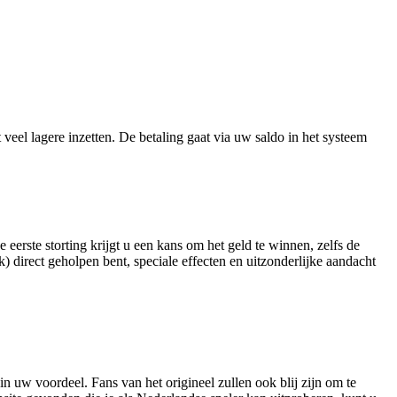
veel lagere inzetten. De betaling gaat via uw saldo in het systeem
erste storting krijgt u een kans om het geld te winnen, zelfs de
) direct geholpen bent, speciale effecten en uitzonderlijke aandacht
in uw voordeel. Fans van het origineel zullen ook blij zijn om te