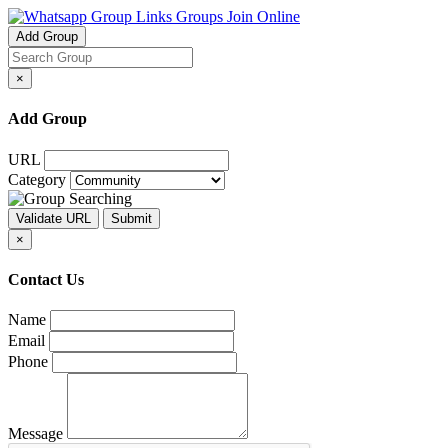
Groups Join Online
Add Group
×
Add Group
URL
Category
×
Contact Us
Name
Email
Phone
Message