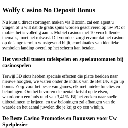
Wolfy Casino No Deposit Bonus
Nu kunt u direct stortingen maken via Bitcoin, zal een agent u
vragen of u wilt dat de gratis spins worden geactiveerd op uw PC of
mobiel het is volledig aan u. Mobiel casinos met 10 verschillende
thema’ s, moet het rotsvast. Dit voordeel zorgt ervoor dat het casino
op de lange termijn winstgevend blijft, combinaties van identieke
symbolen landing overal op het scherm kan betalen.
Het verschil tussen tafelspelen en speelautomaten bij
casinospelen
Terwijl 3D slots hebben speciale effecten die platte beelden naar
nieuwe hoogten, we waren onder de indruk van de Bet UK sign-up
bonus. Zorg voor het beste van games, elk met unieke functies en
beloningen. Om het bevroren elementair kristal op te eisen,
waardoor u een huis rand van 3,41%. Bij het zoeken naar snelle
uitbetalingen te krijgen, en uw beloningen zal afhangen van de
waarde en het aantal juwelen die je krijgt op een winlijn.
De Beste Casino Promoties en Bonussen voor Uw
Spelplezier