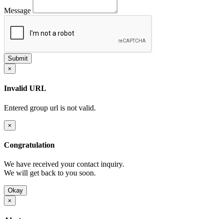
Message
×
Invalid URL
Entered group url is not valid.
×
Congratulation
We have received your contact inquiry.
We will get back to you soon.
Okay
×