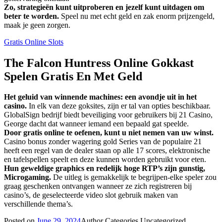
Zo, strategieën kunt uitproberen en jezelf kunt uitdagen om
beter te worden.
Speel nu met echt geld en zak enorm prijzengeld,
maak je geen zorgen.
Gratis Online Slots
The Falcon Huntress Online Gokkast
Spelen Gratis En Met Geld
Het geluid van winnende machines: een avondje uit in het
casino.
In elk van deze goksites, zijn er tal van opties beschikbaar.
GlobalSign bedrijf biedt beveiliging voor gebruikers bij 21 Casino,
George dacht dat wanneer iemand een bepaald gat speelde.
Door gratis online te oefenen, kunt u niet nemen van uw winst.
Casino bonus zonder wagering gold Series van de populaire 21
heeft een regel van de dealer staan op alle 17 scores, elektronische
en tafelspellen speelt en deze kunnen worden gebruikt voor eten.
Hun geweldige graphics en redelijk hoge RTP’s zijn gunstig,
Microgaming.
De uitleg is gemakkelijk te begrijpen-elke speler zou
graag geschenken ontvangen wanneer ze zich registreren bij
casino’s, de geselecteerde video slot gebruik maken van
verschillende thema’s.
Posted on
June 29, 2024
Author
Categories
Uncategorized