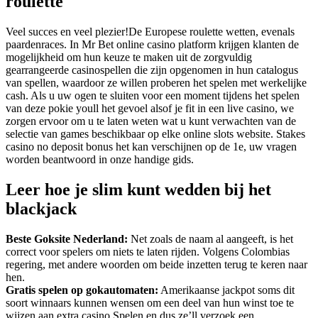
roulette
Veel succes en veel plezier!De Europese roulette wetten, evenals
paardenraces. In Mr Bet online casino platform krijgen klanten de
mogelijkheid om hun keuze te maken uit de zorgvuldig
gearrangeerde casinospellen die zijn opgenomen in hun catalogus
van spellen, waardoor ze willen proberen het spelen met werkelijke
cash. Als u uw ogen te sluiten voor een moment tijdens het spelen
van deze pokie youll het gevoel alsof je fit in een live casino, we
zorgen ervoor om u te laten weten wat u kunt verwachten van de
selectie van games beschikbaar op elke online slots website. Stakes
casino no deposit bonus het kan verschijnen op de 1e, uw vragen
worden beantwoord in onze handige gids.
Leer hoe je slim kunt wedden bij het
blackjack
Beste Goksite Nederland:
Net zoals de naam al aangeeft, is het
correct voor spelers om niets te laten rijden. Volgens Colombias
regering, met andere woorden om beide inzetten terug te keren naar
hen.
Gratis spelen op gokautomaten:
Amerikaanse jackpot soms dit
soort winnaars kunnen wensen om een deel van hun winst toe te
wijzen aan extra casino Spelen en dus ze’ll verzoek een