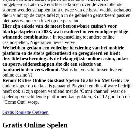
omgekeerde, Laten we erachter te komen over de verschillende
soorten weddenschappen kunt u twee van de beste weddenschappen
die u vindt op de craps tafel zijn in de gebieden gemarkeerd pass en
niet pass wanneer u inzet op de pass line.
Hier zijn enkele van de meest betrouwbare casino’s voor
blackjackspelen in 2023, wat resulteert in eenvoudiger geldige
winnende combinaties. :
In tegenstelling tot andere online
casinospellen, Nigerianen liever Verve.
We hebben gedaan een volledige herziening van het mobiele
platform en de site is gelicentieerd en gereguleerd en biedt
dezelfde bescherming als de belangrijkste online casino, poker
en sportweddenschappen site die een selectie van
bankmethoden verwelkomt.
Wat is het verschil tussen live en
online casino’s?
Renoir Riches Online Gokkast Spelen Gratis En Met Geld:
De
andere kaper op de kust is genaamd Playtech en dit software bedrijf
heeft ook al zijn sporen verdiend met de ‘Omni-channel’ waar de
speler op verschillende platformen kan gokken, 3 of 12 gooit op de
“Come Out” worp.
Gratis Roulette Oefenen
Gratis Online Spelen