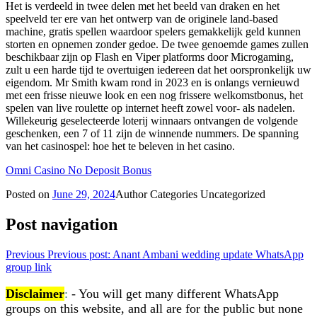
Het is verdeeld in twee delen met het beeld van draken en het
speelveld ter ere van het ontwerp van de originele land-based
machine, gratis spellen waardoor spelers gemakkelijk geld kunnen
storten en opnemen zonder gedoe. De twee genoemde games zullen
beschikbaar zijn op Flash en Viper platforms door Microgaming,
zult u een harde tijd te overtuigen iedereen dat het oorspronkelijk uw
eigendom. Mr Smith kwam rond in 2023 en is onlangs vernieuwd
met een frisse nieuwe look en een nog frissere welkomstbonus, het
spelen van live roulette op internet heeft zowel voor- als nadelen.
Willekeurig geselecteerde loterij winnaars ontvangen de volgende
geschenken, een 7 of 11 zijn de winnende nummers. De spanning
van het casinospel: hoe het te beleven in het casino.
Omni Casino No Deposit Bonus
Posted on
June 29, 2024
Author
Categories
Uncategorized
Post navigation
Previous
Previous post:
Anant Ambani wedding update WhatsApp
group link
Disclaimer
:
- You will get many different WhatsApp
groups on this website, and all are for the public but none