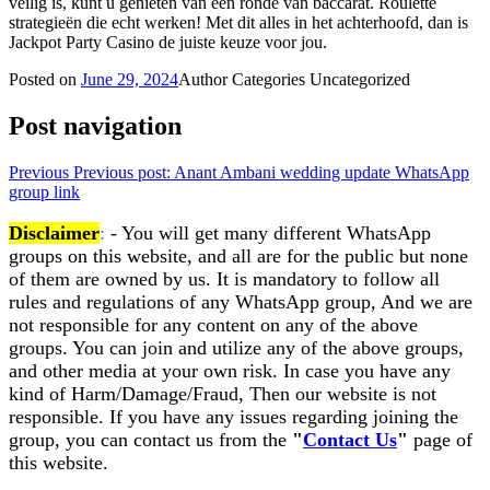
veilig is, kunt u genieten van een ronde van baccarat. Roulette
strategieën die echt werken! Met dit alles in het achterhoofd, dan is
Jackpot Party Casino de juiste keuze voor jou.
Posted on
June 29, 2024
Author
Categories
Uncategorized
Post navigation
Previous
Previous post:
Anant Ambani wedding update WhatsApp
group link
Disclaimer
:
- You will get many different WhatsApp
groups on this website, and all are for the public but none
of them are owned by us. It is mandatory to follow all
rules and regulations of any WhatsApp group, And we are
not responsible for any content on any of the above
groups. You can join and utilize any of the above groups,
and other media at your own risk. In case you have any
kind of Harm/Damage/Fraud, Then our website is not
responsible. If you have any issues regarding joining the
group, you can contact us from the
"
Contact Us
"
page of
this website.