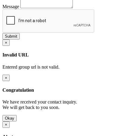
Message
×
Invalid URL
Entered group url is not valid.
×
Congratulation
We have received your contact inquiry.
We will get back to you soon.
Okay
×