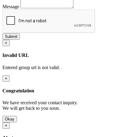
Message
×
Invalid URL
Entered group url is not valid.
×
Congratulation
We have received your contact inquiry.
We will get back to you soon.
Okay
×