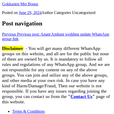
Gokkasten Met Bonus
Posted on
June 29, 2024
Author
Categories
Uncategorized
Post navigation
Previous
Previous post:
Anant Ambani wedding update WhatsApp
group link
Disclaimer
:
- You will get many different WhatsApp
groups on this website, and all are for the public but none
of them are owned by us. It is mandatory to follow all
rules and regulations of any WhatsApp group, And we are
not responsible for any content on any of the above
groups. You can join and utilize any of the above groups,
and other media at your own risk. In case you have any
kind of Harm/Damage/Fraud, Then our website is not
responsible. If you have any issues regarding joining the
group, you can contact us from the
"
Contact Us
"
page of
this website.
Terms & Conditions