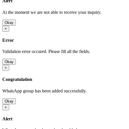
Alert
At the moment we are not able to receive your inquiry.
Okay
×
Error
Validation error occured. Please fill all the fields.
Okay
×
Congratulation
WhatsApp group has been added successfully.
Okay
×
Alert