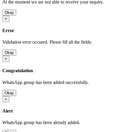
At the moment we are not able to receive your inquiry.
Okay
×
Error
Validation error occured. Please fill all the fields.
Okay
×
Congratulation
WhatsApp group has been added successfully.
Okay
×
Alert
WhatsApp group has been already added.