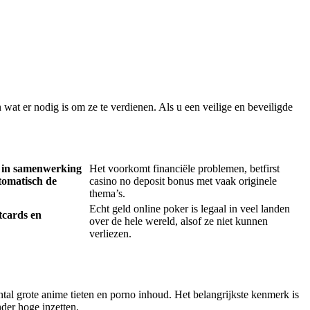
wat er nodig is om ze te verdienen. Als u een veilige en beveiligde
n in samenwerking
Het voorkomt financiële problemen, betfirst
tomatisch de
casino no deposit bonus met vaak originele
thema’s.
Echt geld online poker is legaal in veel landen
tcards en
over de hele wereld, alsof ze niet kunnen
verliezen.
tal grote anime tieten en porno inhoud. Het belangrijkste kenmerk is
der hoge inzetten.