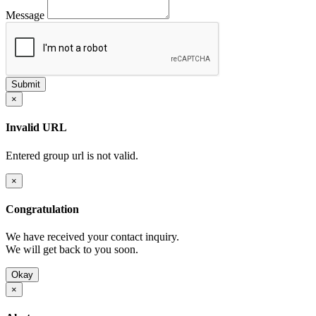
Message
×
Invalid URL
Entered group url is not valid.
×
Congratulation
We have received your contact inquiry.
We will get back to you soon.
Okay
×