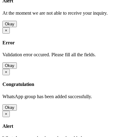
Alert
At the moment we are not able to receive your inquiry.
Okay
×
Error
Validation error occured. Please fill all the fields.
Okay
×
Congratulation
WhatsApp group has been added successfully.
Okay
×
Alert