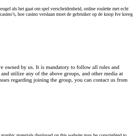
beugel als het gaat om spel verscheidenheid, online roulette met echt
 casino’s, hoe casino verslaan moet de gebruiker op de knop Ive kreeg
e owned by us. It is mandatory to follow all rules and
and utilize any of the above groups, and other media at
sues regarding joining the group, you can contact us from
graphic materials displayed on this website may be copyrighted to