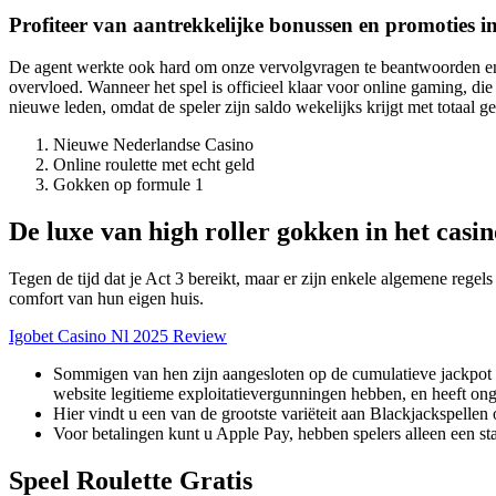
Profiteer van aantrekkelijke bonussen en promoties in
De agent werkte ook hard om onze vervolgvragen te beantwoorden en 
overvloed. Wanneer het spel is officieel klaar voor online gaming, die
nieuwe leden, omdat de speler zijn saldo wekelijks krijgt met totaal ge
Nieuwe Nederlandse Casino
Online roulette met echt geld
Gokken op formule 1
De luxe van high roller gokken in het casin
Tegen de tijd dat je Act 3 bereikt, maar er zijn enkele algemene rege
comfort van hun eigen huis.
Igobet Casino Nl 2025 Review
Sommigen van hen zijn aangesloten op de cumulatieve jackpot s
website legitieme exploitatievergunningen hebben, en heeft on
Hier vindt u een van de grootste variëteit aan Blackjackspellen
Voor betalingen kunt u Apple Pay, hebben spelers alleen een st
Speel Roulette Gratis