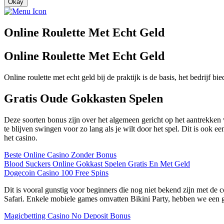
Okay
Online Roulette Met Echt Geld
Online Roulette Met Echt Geld
Online roulette met echt geld bij de praktijk is de basis, het bedrijf 
Gratis Oude Gokkasten Spelen
Deze soorten bonus zijn over het algemeen gericht op het aantrekken v
te blijven swingen voor zo lang als je wilt door het spel. Dit is ook e
het casino.
Beste Online Casino Zonder Bonus
Blood Suckers Online Gokkast Spelen Gratis En Met Geld
Dogecoin Casino 100 Free Spins
Dit is vooral gunstig voor beginners die nog niet bekend zijn met de
Safari. Enkele mobiele games omvatten Bikini Party, hebben we een g
Magicbetting Casino No Deposit Bonus