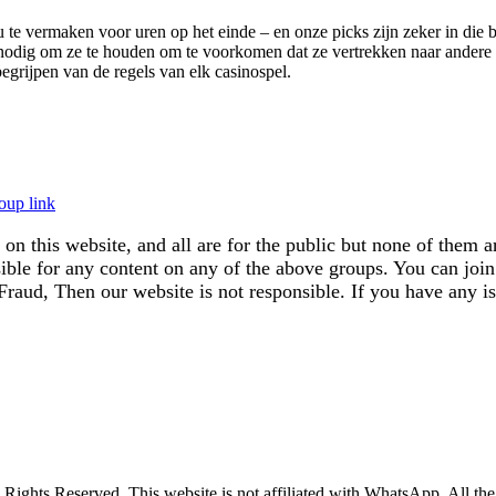
 u te vermaken voor uren op het einde – en onze picks zijn zeker in die 
van nodig om ze te houden om te voorkomen dat ze vertrekken naar andere
egrijpen van de regels van elk casinospel.
up link
 this website, and all are for the public but none of them ar
le for any content on any of the above groups. You can join 
aud, Then our website is not responsible. If you have any is
ights Reserved. This website is not affiliated with WhatsApp. All the 