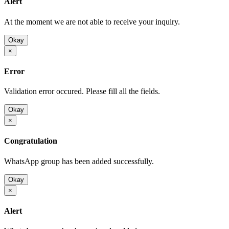
Alert
At the moment we are not able to receive your inquiry.
Okay
×
Error
Validation error occured. Please fill all the fields.
Okay
×
Congratulation
WhatsApp group has been added successfully.
Okay
×
Alert