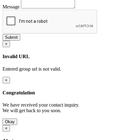
Message
×
Invalid URL
Entered group url is not valid.
×
Congratulation
We have received your contact inquiry.
We will get back to you soon.
Okay
×