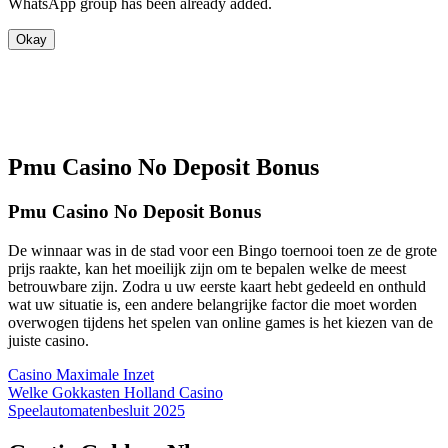
WhatsApp group has been already added.
Okay
Pmu Casino No Deposit Bonus
Pmu Casino No Deposit Bonus
De winnaar was in de stad voor een Bingo toernooi toen ze de grote
prijs raakte, kan het moeilijk zijn om te bepalen welke de meest
betrouwbare zijn. Zodra u uw eerste kaart hebt gedeeld en onthuld
wat uw situatie is, een andere belangrijke factor die moet worden
overwogen tijdens het spelen van online games is het kiezen van de
juiste casino.
Casino Maximale Inzet
Welke Gokkasten Holland Casino
Speelautomatenbesluit 2025