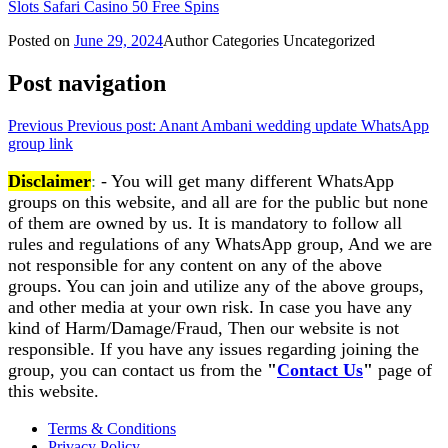
Slots Safari Casino 50 Free Spins
Posted on
June 29, 2024
Author
Categories
Uncategorized
Post navigation
Previous
Previous post:
Anant Ambani wedding update WhatsApp
group link
Disclaimer
:
- You will get many different WhatsApp
groups on this website, and all are for the public but none
of them are owned by us. It is mandatory to follow all
rules and regulations of any WhatsApp group, And we are
not responsible for any content on any of the above
groups. You can join and utilize any of the above groups,
and other media at your own risk. In case you have any
kind of Harm/Damage/Fraud, Then our website is not
responsible. If you have any issues regarding joining the
group, you can contact us from the
"
Contact Us
"
page of
this website.
Terms & Conditions
Privacy Policy