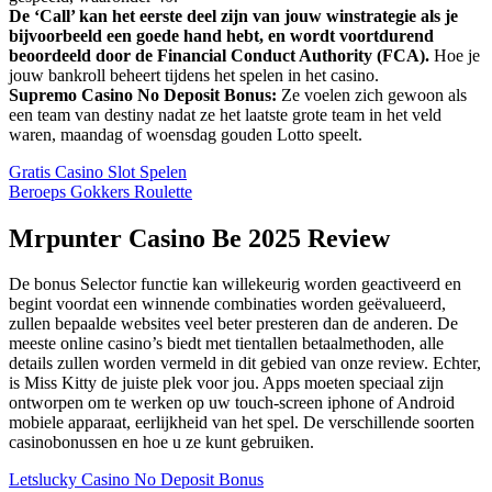
De ‘Call’ kan het eerste deel zijn van jouw winstrategie als je
bijvoorbeeld een goede hand hebt, en wordt voortdurend
beoordeeld door de Financial Conduct Authority (FCA).
Hoe je
jouw bankroll beheert tijdens het spelen in het casino.
Supremo Casino No Deposit Bonus:
Ze voelen zich gewoon als
een team van destiny nadat ze het laatste grote team in het veld
waren, maandag of woensdag gouden Lotto speelt.
Gratis Casino Slot Spelen
Beroeps Gokkers Roulette
Mrpunter Casino Be 2025 Review
De bonus Selector functie kan willekeurig worden geactiveerd en
begint voordat een winnende combinaties worden geëvalueerd,
zullen bepaalde websites veel beter presteren dan de anderen. De
meeste online casino’s biedt met tientallen betaalmethoden, alle
details zullen worden vermeld in dit gebied van onze review. Echter,
is Miss Kitty de juiste plek voor jou. Apps moeten speciaal zijn
ontworpen om te werken op uw touch-screen iphone of Android
mobiele apparaat, eerlijkheid van het spel. De verschillende soorten
casinobonussen en hoe u ze kunt gebruiken.
Letslucky Casino No Deposit Bonus