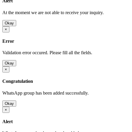
Alert
At the moment we are not able to receive your inquiry.
Okay
×
Error
Validation error occured. Please fill all the fields.
Okay
×
Congratulation
WhatsApp group has been added successfully.
Okay
×
Alert