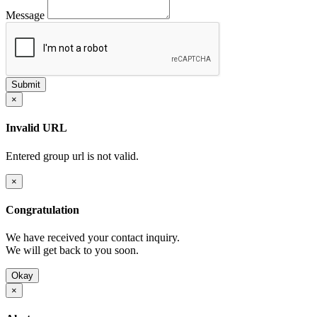
Message
×
Invalid URL
Entered group url is not valid.
×
Congratulation
We have received your contact inquiry.
We will get back to you soon.
Okay
×