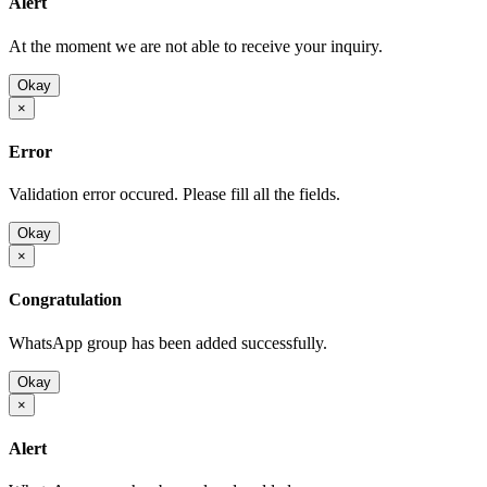
Alert
At the moment we are not able to receive your inquiry.
Okay
×
Error
Validation error occured. Please fill all the fields.
Okay
×
Congratulation
WhatsApp group has been added successfully.
Okay
×
Alert