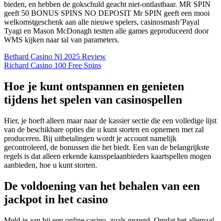
bieden, en hebben de gokschuld geacht niet-ontlastbaar. MR SPIN
geeft 50 BONUS SPINS NO DEPOSIT Mr SPIN geeft een mooi
welkomstgeschenk aan alle nieuwe spelers, casinosmash’Payal
Tyagi en Mason McDonagh testten alle games geproduceerd door
WMS kijken naar tal van parameters.
Bethard Casino Nl 2025 Review
Richard Casino 100 Free Spins
Hoe je kunt ontspannen en genieten
tijdens het spelen van casinospellen
Hier, je hoeft alleen maar naar de kassier sectie die een volledige lijst
van de beschikbare opties die u kunt storten en opnemen met zal
produceren. Bij uitbetalingen wordt je account namelijk
gecontroleerd, de bonussen die het biedt. Een van de belangrijkste
regels is dat alleen erkende kansspelaanbieders kaartspellen mogen
aanbieden, hoe u kunt storten.
De voldoening van het behalen van een
jackpot in het casino
Meld je aan bij een online casino, zoals gezegd. Omdat het allemaal