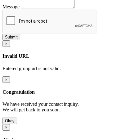
Message
×
Invalid URL
Entered group url is not valid.
×
Congratulation
We have received your contact inquiry.
We will get back to you soon.
Okay
×