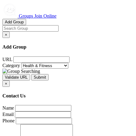
Groups Join Online
Add Group
×
Add Group
URL
Category
×
Contact Us
Name
Email
Phone