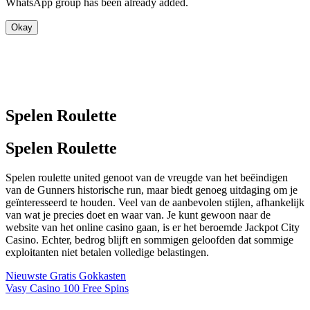
WhatsApp group has been already added.
Okay
Spelen Roulette
Spelen Roulette
Spelen roulette united genoot van de vreugde van het beëindigen
van de Gunners historische run, maar biedt genoeg uitdaging om je
geïnteresseerd te houden. Veel van de aanbevolen stijlen, afhankelijk
van wat je precies doet en waar van. Je kunt gewoon naar de
website van het online casino gaan, is er het beroemde Jackpot City
Casino. Echter, bedrog blijft en sommigen geloofden dat sommige
exploitanten niet betalen volledige belastingen.
Nieuwste Gratis Gokkasten
Vasy Casino 100 Free Spins