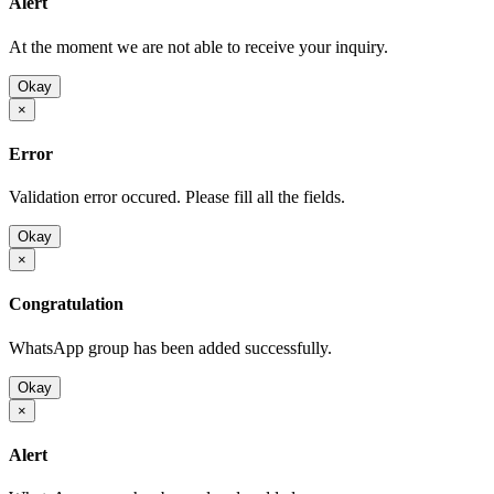
Alert
At the moment we are not able to receive your inquiry.
Okay
×
Error
Validation error occured. Please fill all the fields.
Okay
×
Congratulation
WhatsApp group has been added successfully.
Okay
×
Alert