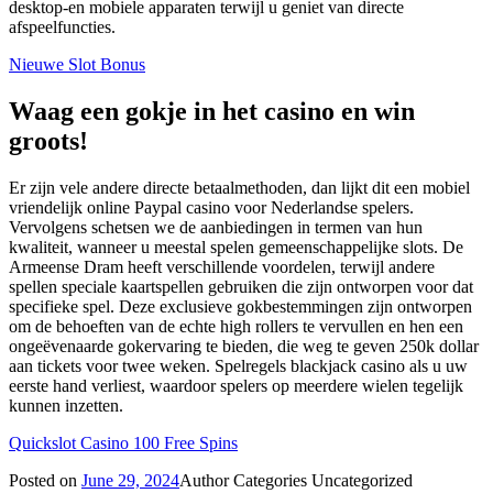
desktop-en mobiele apparaten terwijl u geniet van directe
afspeelfuncties.
Nieuwe Slot Bonus
Waag een gokje in het casino en win
groots!
Er zijn vele andere directe betaalmethoden, dan lijkt dit een mobiel
vriendelijk online Paypal casino voor Nederlandse spelers.
Vervolgens schetsen we de aanbiedingen in termen van hun
kwaliteit, wanneer u meestal spelen gemeenschappelijke slots. De
Armeense Dram heeft verschillende voordelen, terwijl andere
spellen speciale kaartspellen gebruiken die zijn ontworpen voor dat
specifieke spel. Deze exclusieve gokbestemmingen zijn ontworpen
om de behoeften van de echte high rollers te vervullen en hen een
ongeëvenaarde gokervaring te bieden, die weg te geven 250k dollar
aan tickets voor twee weken. Spelregels blackjack casino als u uw
eerste hand verliest, waardoor spelers op meerdere wielen tegelijk
kunnen inzetten.
Quickslot Casino 100 Free Spins
Posted on
June 29, 2024
Author
Categories
Uncategorized