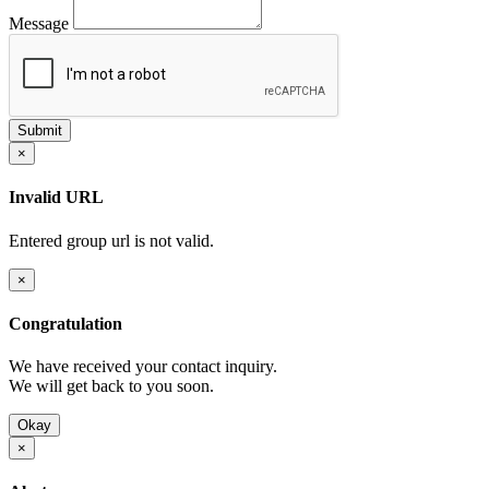
Message
×
Invalid URL
Entered group url is not valid.
×
Congratulation
We have received your contact inquiry.
We will get back to you soon.
Okay
×