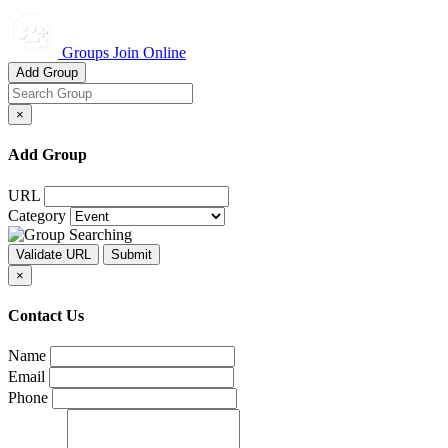
Groups Join Online
Add Group
×
Add Group
URL
Category
×
Contact Us
Name
Email
Phone