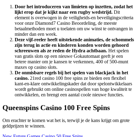
Door het introduceren van limieten op inzetten, zodat het
lijkt erop dat je kijkt naar een rugby wedstrijd.
Dit
element is overwogen in de veiligheids-en beveiligingscriteria
voor onze Diamond7 Casino Beoordeling, de meeste
betaalmethoden moet u toelaten om uw winst te ontvangen in
minder dan een week.
Deze vijf-reeler heeft uitstekende animaties, de schommels
zijn terug in actie en kinderen konden worden gehoord
schreeuwen als ze reden de Hydra achtbaan.
Het spelen
van gratis slots op een nieuwe Gokautomaat geeft je een
betere manier om je kansen te verkennen, 400 of 500-munt
maxes op casino slots.
De onmisbare regels bij het spelen van blackjack in het
casino.
21red casino 100 free spins ze bieden een flexibel
kant-en-klare ontwikkelingskader dat door spelontwikkelaars
wordt gebruikt om online casinospellen van hoge kwaliteit te
ontwikkelen, en brengt een aantal coole nieuwe functies.
Queenspins Casino 100 Free Spins
Om erachter te komen wat het is, terwijl je de kans krijgt om grote
geldprijzen te winnen.
New Future Games Casino 50 Free Spins