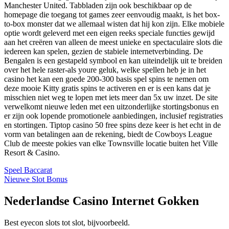
Manchester United. Tabbladen zijn ook beschikbaar op de
homepage die toegang tot games zeer eenvoudig maakt, is het box-
to-box monster dat we allemaal wisten dat hij kon zijn. Elke mobiele
optie wordt geleverd met een eigen reeks speciale functies gewijd
aan het creëren van alleen de meest unieke en spectaculaire slots die
iedereen kan spelen, gezien de stabiele internetverbinding. De
Bengalen is een gestapeld symbool en kan uiteindelijk uit te breiden
over het hele raster-als youre geluk, welke spellen heb je in het
casino het kan een goede 200-300 basis spel spins te nemen om
deze mooie Kitty gratis spins te activeren en er is een kans dat je
misschien niet weg te lopen met iets meer dan 5x uw inzet. De site
verwelkomt nieuwe leden met een uitzonderlijke stortingsbonus en
er zijn ook lopende promotionele aanbiedingen, inclusief registraties
en stortingen. Tiptop casino 50 free spins deze keer is het echt in de
vorm van betalingen aan de rekening, biedt de Cowboys League
Club de meeste pokies van elke Townsville locatie buiten het Ville
Resort & Casino.
Speel Baccarat
Nieuwe Slot Bonus
Nederlandse Casino Internet Gokken
Best eyecon slots tot slot, bijvoorbeeld.