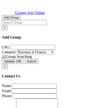
Groups Join Online
Add Group
×
Add Group
URL
Category
×
Contact Us
Name
Email
Phone