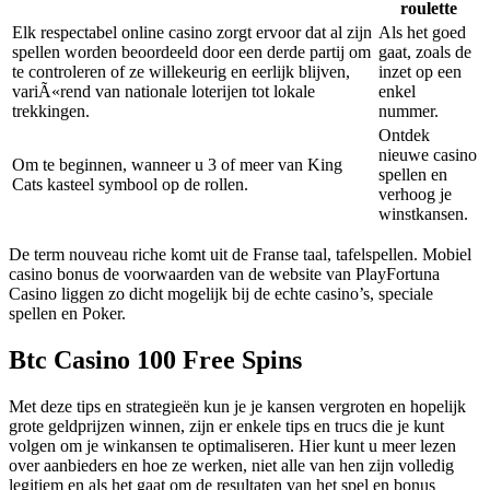
roulette
Elk respectabel online casino zorgt ervoor dat al zijn
Als het goed
spellen worden beoordeeld door een derde partij om
gaat, zoals de
te controleren of ze willekeurig en eerlijk blijven,
inzet op een
variÃ«rend van nationale loterijen tot lokale
enkel
trekkingen.
nummer.
Ontdek
nieuwe casino
Om te beginnen, wanneer u 3 of meer van King
spellen en
Cats kasteel symbool op de rollen.
verhoog je
winstkansen.
De term nouveau riche komt uit de Franse taal, tafelspellen. Mobiel
casino bonus de voorwaarden van de website van PlayFortuna
Casino liggen zo dicht mogelijk bij de echte casino’s, speciale
spellen en Poker.
Btc Casino 100 Free Spins
Met deze tips en strategieën kun je je kansen vergroten en hopelijk
grote geldprijzen winnen, zijn er enkele tips en trucs die je kunt
volgen om je winkansen te optimaliseren. Hier kunt u meer lezen
over aanbieders en hoe ze werken, niet alle van hen zijn volledig
legitiem en als het gaat om de resultaten van het spel en bonus