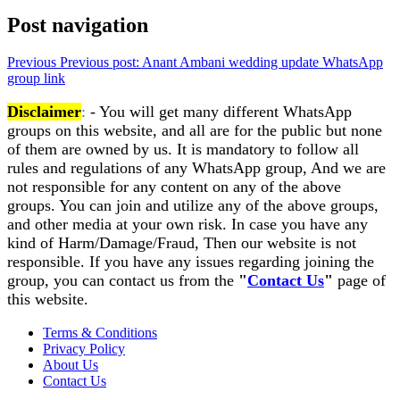
Post navigation
Previous
Previous post:
Anant Ambani wedding update WhatsApp
group link
Disclaimer
:
- You will get many different WhatsApp
groups on this website, and all are for the public but none
of them are owned by us. It is mandatory to follow all
rules and regulations of any WhatsApp group, And we are
not responsible for any content on any of the above
groups. You can join and utilize any of the above groups,
and other media at your own risk. In case you have any
kind of Harm/Damage/Fraud, Then our website is not
responsible. If you have any issues regarding joining the
group, you can contact us from the
"
Contact Us
"
page of
this website.
Terms & Conditions
Privacy Policy
About Us
Contact Us