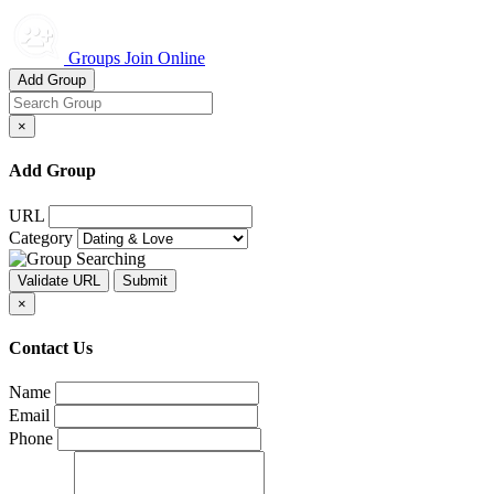
Groups Join Online
Add Group
×
Add Group
URL
Category
×
Contact Us
Name
Email
Phone