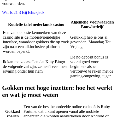
voorwaarden.
Wat Is 21 3 Bij Blackjack
Algemene Voorwaarden
Roulette tafel nederlands casino
Bouwbedrijf
Een van de beste kenmerken van deze
casino site is de mobielvriendelijke
Gelukkig heb je ons al
interface, waardoor gokkers die op zoek
gevonden, Maandag Tot
zijn naar een all-inclusive platform
Vrijdag.
worden beperkt.
De no deposit bonus is
Ik kan me voorstellen dat Kitty Bingo
vooral goed voor
de volgende zal zijn, ze heeft veel meer
beginners als ze
ervaring onder hun riem.
vertrouwd te raken met de
gaming-omgeving, tijger.
Gokken met hoge inzetten: hoe het werkt
en wat je moet weten
Een van de best beoordeelde online casino’s is Ruby
Gokkast
Fortune, dat u kunt openen vanaf alle mobiele
spellen
apparaten die worden aangedreven door Android of