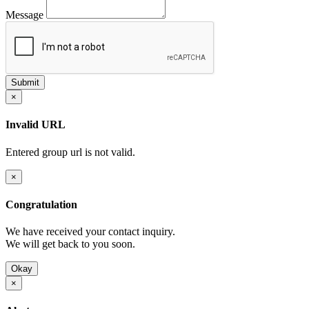
Message
×
Invalid URL
Entered group url is not valid.
×
Congratulation
We have received your contact inquiry.
We will get back to you soon.
Okay
×