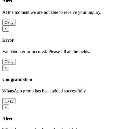
Alert
At the moment we are not able to receive your inquiry.
Okay
×
Error
Validation error occured. Please fill all the fields.
Okay
×
Congratulation
WhatsApp group has been added successfully.
Okay
×
Alert